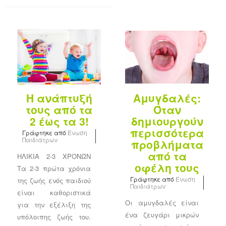
Η ανάπτυξή
Αμυγδαλές:
τους από τα
Όταν
2 έως τα 3!
δημιουργούν
περισσότερα
Γράφτηκε από
Ένωση
Παιδιάτρων
προβλήματα
από τα
ΗΛΙΚΙΑ 2-3 ΧΡΟΝΏΝ
οφέλη τους
Τα 2-3 πρώτα χρόνια
Γράφτηκε από
Ένωση
της ζωής ενός παιδιού
Παιδιάτρων
είναι καθοριστικά
Οι αμυγδαλές είναι
για την εξέλιξη της
ένα ζευγάρι μικρών
υπόλοιπης ζωής του.