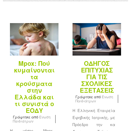
Mpox: Πού
ΟΔΗΓΟΣ
κυμαίνονται
ΕΠΙΤΥΧΙΑΣ
τα
ΓΙΑ ΤΙΣ
κρούσματα
ΣΧΟΛΙΚΕΣ
στην
ΕΞΕΤΑΣΕΙΣ
Ελλάδα και
Γράφτηκε από
Ένωση
Παιδιάτρων
τι συνιστά ο
ΕΟΔΥ
Η Ελληνική Εταιρεία
Γράφτηκε από
Ένωση
Εφηβικής Ιατρικής, με
Παιδιάτρων
Πρόεδρο την κα
Η νόσος Mpox