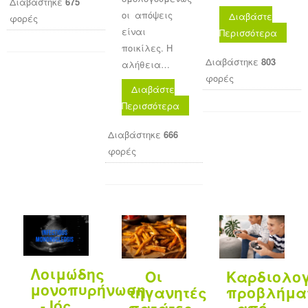
Διαβάστηκε
675
οι απόψεις
Διαβάστε
φορές
είναι
Περισσότερα
ποικίλες. Η
Διαβάστηκε
803
αλήθεια…
φορές
Διαβάστε
Περισσότερα
Διαβάστηκε
666
φορές
Λοιμώδης
Οι
Καρδιολο
μονοπυρήνωση
τηγανητές
προβλήμα
- Ιός