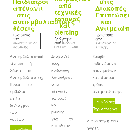
Παιδίατροι
στις
από
απέναντι
Διακοπές
τεχνικές
στις
Επιπτώσει
τατουάζ
αντιεμβολιαστικές
και
και
θέσεις
Αντιμετώπ
piercing
Γράφτηκε
Γράφτηκε
Γράφτηκε
από
από
από
Ιωάννα
Κωνσταντίνος
Αναστάσιος
Παυλοπούλου
Καρύδης
Χατζής
Διαβάστε
Αντιεμβολιαστικό
Συνήθη
τους
κίνημα ή
ενδεχώμενα
κίνδυνους
λόμπι οι
ατυχημάτων
λοιμώξεων
Αντιεμβολιαστές;
και άμεσοι
από
Είναι το
τρόποι
τεχνικές
εμβόλιο
αντιμετώπισης:
τατουάζ
αιτία
Διαβάστε
και
δισταγμού
Περισσότερα
piercing,
των
για το
γονέων;
Διαβάστηκε
7997
ημιμόνιμο
φορές
Διαβάστε