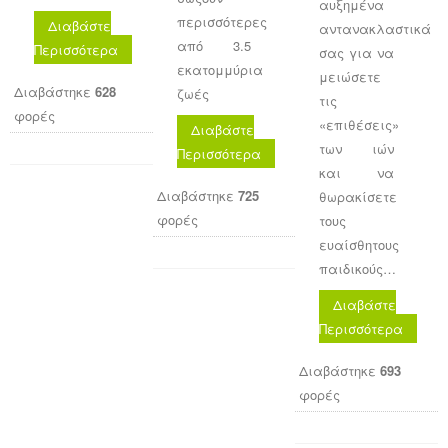
αυξημένα
περισσότερες
Διαβάστε
αντανακλαστικά
από 3.5
Περισσότερα
σας για να
εκατομμύρια
μειώσετε
Διαβάστηκε
628
ζωές
τις
φορές
«επιθέσεις»
Διαβάστε
των ιών
Περισσότερα
και να
Διαβάστηκε
725
θωρακίσετε
φορές
τους
ευαίσθητους
παιδικούς…
Διαβάστε
Περισσότερα
Διαβάστηκε
693
φορές