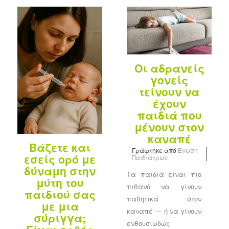
Οι αδρανείς
γονείς
τείνουν να
έχουν
παιδιά που
μένουν στον
καναπέ
Βάζετε και
Γράφτηκε από
Ένωση
εσείς ορό με
Παιδιάτρων
δύναμη στην
Τα παιδιά είναι πιο
μύτη του
πιθανό να γίνουν
παιδιού σας
παθητικά στον
με μια
καναπέ — ή να γίνουν
σύριγγα;
ενθουσιωδώς