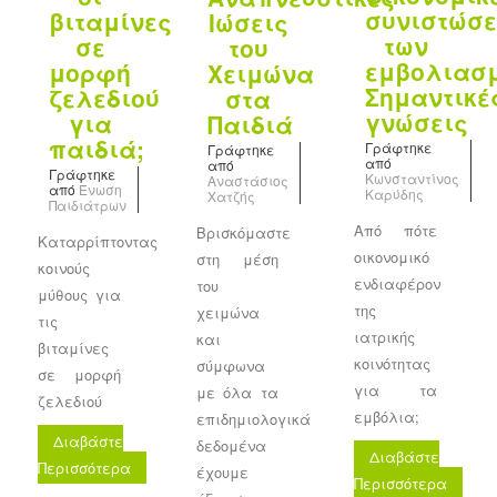
συνιστώσε
βιταμίνες
Ιώσεις
των
σε
του
εμβολιασ
μορφή
Χειμώνα
Σημαντικέ
ζελεδιού
στα
γνώσεις
για
Παιδιά
παιδιά;
Γράφτηκε
Γράφτηκε
από
από
Γράφτηκε
Κωνσταντίνος
Αναστάσιος
από
Ένωση
Καρύδης
Χατζής
Παιδιάτρων
Από πότε
Βρισκόμαστε
Καταρρίπτοντας
οικονομικό
στη μέση
κοινούς
ενδιαφέρον
του
μύθους για
της
χειμώνα
τις
ιατρικής
και
βιταμίνες
κοινότητας
σύμφωνα
σε μορφή
για τα
με όλα τα
ζελεδιού
εμβόλια;
επιδημιολογικά
Διαβάστε
δεδομένα
Διαβάστε
Περισσότερα
έχουμε
Περισσότερα