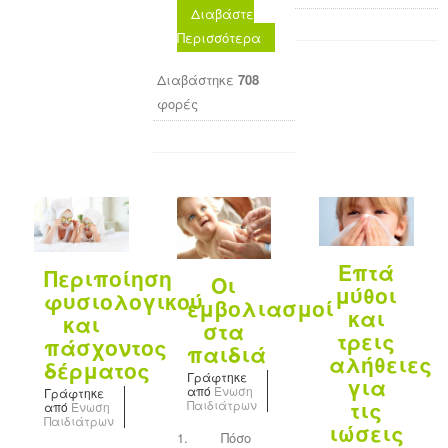
Διαβάστε
Περισσότερα
Διαβάστηκε
708
φορές
Επτά
Περιποίηση
Οι
μύθοι
φυσιολογικού
εμβολιασμοί
και
και
στα
τρεις
πάσχοντος
παιδιά
αλήθειες
δέρματος
Γράφτηκε
για
από
Ένωση
Γράφτηκε
τις
Παιδιάτρων
από
Ένωση
Παιδιάτρων
ιώσεις
1. Πόσο