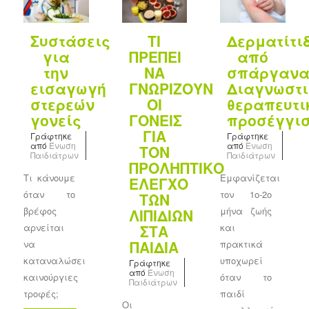
Συστάσεις
Δερματίτι
ΤΙ
για
από
ΠΡΕΠΕΙ
την
σπάργανα
ΝΑ
εισαγωγή
Διαγνωστι
ΓΝΩΡΙΖΟΥΝ
στερεών
θεραπευτι
ΟΙ
γονείς
προσέγγι
ΓΟΝΕΙΣ
ΓΙΑ
Γράφτηκε
Γράφτηκε
από
Ένωση
από
Ένωση
ΤΟΝ
Παιδιάτρων
Παιδιάτρων
ΠΡΟΛΗΠΤΙΚΟ
Τι κάνουμε
Εμφανίζεται
ΕΛΕΓΧΟ
όταν το
τον 1ο-2ο
ΤΩΝ
βρέφος
μήνα ζωής
ΛΙΠΙΔΙΩΝ
αρνείται
και
ΣΤΑ
ΠΑΙΔΙΑ
να
πρακτικά
καταναλώσει
υποχωρεί
Γράφτηκε
από
Ένωση
καινούργιες
όταν το
Παιδιάτρων
τροφές;
παιδί
Οι