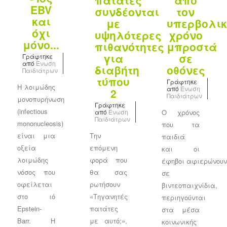
πατάτες
από
EBV
συνδέονται
τον
και
με
υπερβολικ
όχι
υψηλότερες
χρόνο
μόνο...
πιθανότητες
μπροστά
για
σε
Γράφτηκε
από
Ένωση
διαβήτη
οθόνες
Παιδιάτρων
τύπου
Γράφτηκε
Η λοιμώδης
από
Ένωση
2
Παιδιάτρων
μονοπυρήνωση
Γράφτηκε
(infectious
από
Ένωση
Ο χρόνος
Παιδιάτρων
mononucleosis)
που τα
είναι μια
Την
παιδιά
οξεία
επόμενη
και οι
λοιμώδης
φορά που
έφηβοι αφιερώνου
νόσος που
θα σας
σε
οφείλεται
ρωτήσουν
βιντεοπαιχνίδια,
στο ιό
«Τηγανητές
περιηγούνται
Epstein-
πατάτες
στα μέσα
Barr. Η
με αυτό;»,
κοινωνικής