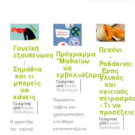
Γονεϊκή
Πεπόνι
Πρόγραμμα
εξουθένωση
-
"Μαθαίνω
:
Ροδάκινο:
να
Σημάδια
Ένας
εμβολιάζομαι"
και τι
γλυκός
μπορείς
Γράφτηκε
και
από
Ένωση
να
υγιεινός
Παιδιάτρων
κάνεις
πειρασμό
Παρακαλώ
- Τι να
Γράφτηκε
λάβετε και
από
Ένωση
προσέξετε
Παιδιάτρων
χρησιμοποιήστε
Γράφτηκε
ελεύθερα
Η φροντίδα
από
Ένωση
Παιδιάτρων
επισυναπτόμενα
του εαυτού