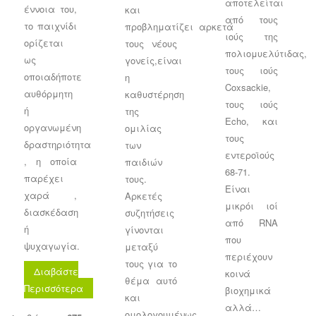
αποτελείται
έννοια του,
και
από τους
το παιχνίδι
προβληματίζει αρκετά
ιούς της
ορίζεται
τους νέους
πολιομυελύτιδας,
ως
γονείς,είναι
τους ιούς
οποιαδήποτε
η
Coxsackie,
αυθόρμητη
καθυστέρηση
τους ιούς
ή
της
Echo, και
οργανωμένη
ομιλίας
τους
δραστηριότητα
των
εντεροϊούς
, η οποία
παιδιών
68-71.
παρέχει
τους.
Είναι
χαρά ,
Αρκετές
μικρόι ιοί
διασκέδαση
συζητήσεις
από RNA
ή
γίνονται
που
ψυχαγωγία.
μεταξύ
περιέχουν
τους για το
Διαβάστε
κοινά
θέμα αυτό
Περισσότερα
βιοχημικά
και
αλλά…
ομολογουμένως