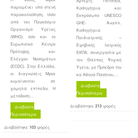
Άρτεμις Τσίτσικα,
παραμένει υπό στενή
Καθηγήτρια και
παρακολούθηση, τόσο
Εκπρόσωπο UNESCO
από τον Παγκόσμιο
GHE- Αναπλ.
Οργανισμό Υγείας
Καθηγήτρια
(WHO), όσο και το
Παιδιατρικής –
Ευρωπαϊκό Κέντρο
Εφηβικής Ιατρικής
Πρόληψης και
ΕΚΠΑ, συνεργασία με
Ελέγχου Νοσημάτων
τον Θάλπος Ψυχική
(ECDC). Στην Ελλάδα,
Υγεία, με Πρόεδρο την
οι διαγνώσεις Mpox
κα Αθηνά Πάσσιου,…
κυμαίνονται σε
Διαβάστε
χαμηλά επίπεδα. Η
Περισσότερα
μετάδοση…
Διαβάστηκε
213
φορές
Διαβάστε
Περισσότερα
Διαβάστηκε
103
φορές