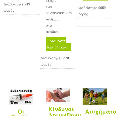
έξαρση
Διαβάστηκε
919
των
Διαβάστηκε
9059
φορές
αναπνευστικών
φορές
ιώσεων
στα
παιδιά.
Διαβάστε
Περισσότερα
Διαβάστηκε
8570
φορές
Κίνδυνοι
Οι
Ατυχήματ
λοιμώξεων