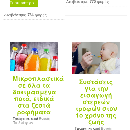
Διαβάστηκε
770
φορές
Περισσότερα
Διαβάστηκε
764
φορές
Μικροπλαστικά
Συστάσεις
σε όλα τα
για την
δοκιμασμένα
εισαγωγή
ποτά, ειδικά
στερεών
στα ζεστά
τροφών στον
ροφήματα
1ο χρόνο της
Γράφτηκε από
Ένωση
ζωής
Παιδιάτρων
Γράφτηκε από
Ένωση