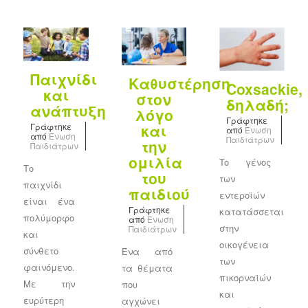
Παιχνίδι
Kαθυστέρηση
Coxsackie,
και
στον
δηλαδή;
ανάπτυξη
λόγο
Γράφτηκε
Γράφτηκε
και
από
Ένωση
από
Ένωση
Παιδιάτρων
την
Παιδιάτρων
ομιλία
To γένος
Το
του
των
παιχνίδι
παιδιού
εντεροϊών
είναι ένα
Γράφτηκε
κατατάσσεται
πολύμορφο
από
Ένωση
στην
Παιδιάτρων
και
οικογένεια
σύνθετο
Ένα από
των
φαινόμενο.
τα θέματα
πικορναϊών
Με την
που
και
ευρύτερη
αγχώνει