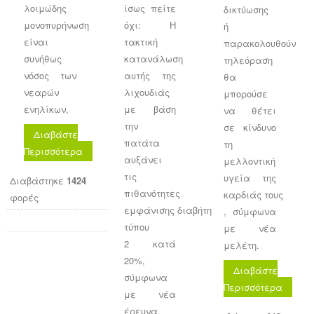
λοιμώδης
ίσως πείτε
δικτύωσης
μονοπυρήνωση
όχι: Η
ή
είναι
τακτική
παρακολουθούν
συνήθως
κατανάλωση
τηλεόραση
νόσος των
αυτής της
θα
νεαρών
λιχουδιάς
μπορούσε
ενηλίκων,
με βάση
να θέτει
την
σε κίνδυνο
Διαβάστε
πατάτα
τη
Περισσότερα
αυξάνει
μελλοντική
τις
υγεία της
Διαβάστηκε
1424
πιθανότητες
καρδιάς τους
φορές
εμφάνισης διαβήτη
, σύμφωνα
τύπου
με νέα
2 κατά
μελέτη.
20%,
Διαβάστε
σύμφωνα
Περισσότερα
με νέα
έρευνα.