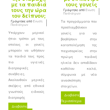
με τα παιδιά
τους γονείς
τους την ώρα
Γράφτηκε από
Ένωση
Παιδιάτρων
του δείπνου;
Γράφτηκε από
Ένωση
Τα προγράμματα που
Παιδιάτρων
προσλαμβάνουν
Υπάρχουν μερικοί
γονείς για να
ήπιοι τρόποι με τους
βοηθήσουν στην
οποίους οι γονείς
καταπολέμηση της
μπορούν να ωθήσουν
παχυσαρκίας στην
τα παιδιά τους προς
πρώιμη παιδική
πιο υγιεινές
ηλικία δεν αποδίδουν
διατροφικές
καθόλου καλά,
συνήθειες.
σύμφωνα με νέα
Ακολουθούν μερικές
ανασκόπηση
σκέψεις από εθνικά
στοιχείων.
γνωστούς ειδικούς
Διαβάστε
διατροφής
Περισσότερα
Διαβάστε