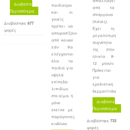
απαλλαγεί
Διαβάστε
παιδίατροι
από τα
Περισσότερα
και οι
σπάργανα
γονείς
(πάνες).
Διαβάστηκε
677
πρέπει να
Έχει τη
φορές
αποφασίζουν
μεγαλύτερη
από κοινού
συχνότητα
εάν θα
της στην
ελέγχονται
ηλικία 8-
όλα τα
12 μηνών.
παιδιά για
Πρόκειται
υψηλά
για
επίπεδα
ερεθιστική
λιπιδίων
δερματίτιδα
στο αίμα, ή
Διαβάστε
μόνο
Περισσότερα
εκείνα με
παράγοντες
Διαβάστηκε
733
κινδύνου
φορές