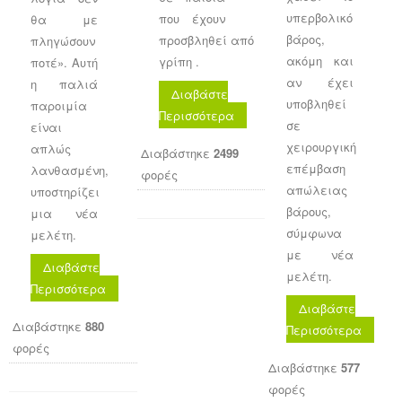
υπερβολικό
που έχουν
θα με
βάρος,
προσβληθεί από
πληγώσουν
ακόμη και
γρίπη .
ποτέ». Αυτή
αν έχει
η παλιά
Διαβάστε
υποβληθεί
παροιμία
Περισσότερα
σε
είναι
χειρουργική
απλώς
Διαβάστηκε
2499
επέμβαση
λανθασμένη,
φορές
απώλειας
υποστηρίζει
βάρους,
μια νέα
σύμφωνα
μελέτη.
με νέα
Διαβάστε
μελέτη.
Περισσότερα
Διαβάστε
Διαβάστηκε
880
Περισσότερα
φορές
Διαβάστηκε
577
φορές