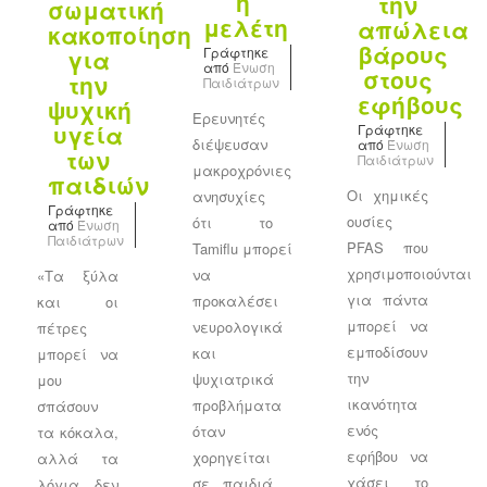
η
την
σωματική
μελέτη
απώλεια
κακοποίηση
βάρους
Γράφτηκε
για
από
Ένωση
στους
την
Παιδιάτρων
εφήβους
ψυχική
Ερευνητές
υγεία
Γράφτηκε
διέψευσαν
από
Ένωση
των
Παιδιάτρων
μακροχρόνιες
παιδιών
Οι χημικές
ανησυχίες
Γράφτηκε
ουσίες
ότι το
από
Ένωση
Παιδιάτρων
PFAS που
Tamiflu μπορεί
χρησιμοποιούνται
να
«Τα ξύλα
για πάντα
προκαλέσει
και οι
μπορεί να
νευρολογικά
πέτρες
εμποδίσουν
και
μπορεί να
την
ψυχιατρικά
μου
ικανότητα
προβλήματα
σπάσουν
ενός
όταν
τα κόκαλα,
εφήβου να
χορηγείται
αλλά τα
χάσει το
σε παιδιά
λόγια δεν