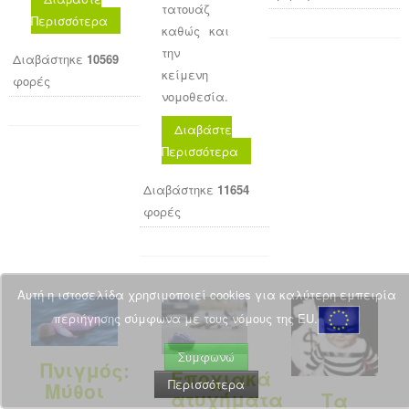
τατουάζ
Περισσότερα
καθώς και
την
Διαβάστηκε
10569
κείμενη
φορές
νομοθεσία.
Διαβάστε
Περισσότερα
Διαβάστηκε
11654
φορές
Αυτή η ιστοσελίδα χρησιμοποιεί cookies για καλύτερη εμπειρία
περιήγησης σύμφωνα με τους νόμους της EU.
Συμφωνώ
Πνιγμός:
Εποχιακά
Περισσότερα
Μύθοι
ατυχήματα
Τα