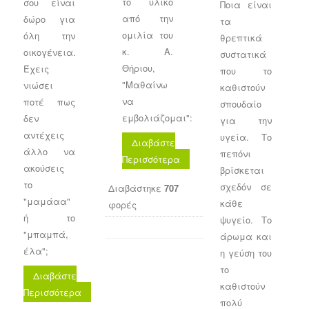
το υλικό
σου είναι
Ποια είναι
από την
δώρο για
τα
ομιλία του
όλη την
θρεπτικά
κ. Α.
οικογένεια.
συστατικά
Θήριου,
Έχεις
που το
"Μαθαίνω
νιώσει
καθιστούν
να
ποτέ πως
σπουδαίο
εμβολιάζομαι":
δεν
για την
αντέχεις
υγεία. Το
Διαβάστε
άλλο να
πεπόνι
Περισσότερα
ακούσεις
βρίσκεται
το
σχεδόν σε
Διαβάστηκε
707
"μαμάαα"
κάθε
φορές
ή το
ψυγείο. Το
"μπαμπά,
άρωμα και
έλα";
η γεύση του
το
Διαβάστε
καθιστούν
Περισσότερα
πολύ