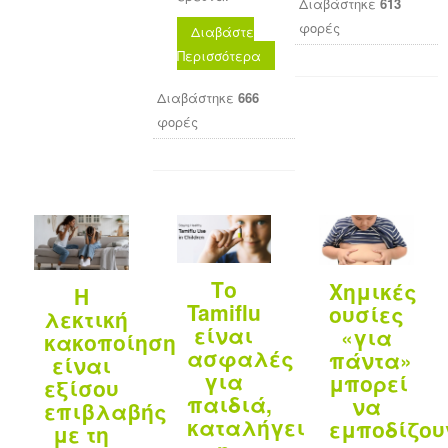
Διαβάστηκε
613
φορές
Διαβάστε
Περισσότερα
Διαβάστηκε
666
φορές
Το
Χημικές
Η
Tamiflu
ουσίες
λεκτική
είναι
«για
κακοποίηση
ασφαλές
πάντα»
είναι
για
μπορεί
εξίσου
παιδιά,
να
επιβλαβής
καταλήγει
εμποδίζου
με τη