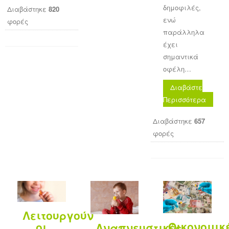
δημοφιλές,
Διαβάστηκε
820
ενώ
φορές
παράλληλα
έχει
σημαντικά
οφέλη…
Διαβάστε
Περισσότερα
Διαβάστηκε
657
φορές
Λειτουργούν
Οικονομικ
οι
Αναπνευστικές