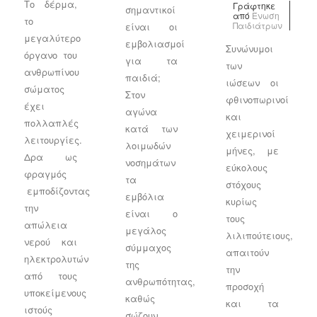
Το δέρμα,
Γράφτηκε
σημαντικοί
από
Ένωση
το
Παιδιάτρων
είναι οι
μεγαλύτερο
εμβολιασμοί
Συνώνυμοι
όργανο του
για τα
των
ανθρωπίνου
παιδιά;
ιώσεων οι
σώματος
Στον
φθινοπωρινοί
έχει
αγώνα
και
πολλαπλές
κατά των
χειμερινοί
λειτουργίες.
λοιμωδών
μήνες, με
Δρα ως
νοσημάτων
εύκολους
φραγμός
τα
στόχους
εμποδίζοντας
εμβόλια
κυρίως
την
είναι ο
τους
απώλεια
μεγάλος
λιλιπούτειους,
νερού και
σύμμαχος
απαιτούν
ηλεκτρολυτών
της
την
από τους
ανθρωπότητας,
προσοχή
υποκείμενους
καθώς
και τα
ιστούς
σώζουν