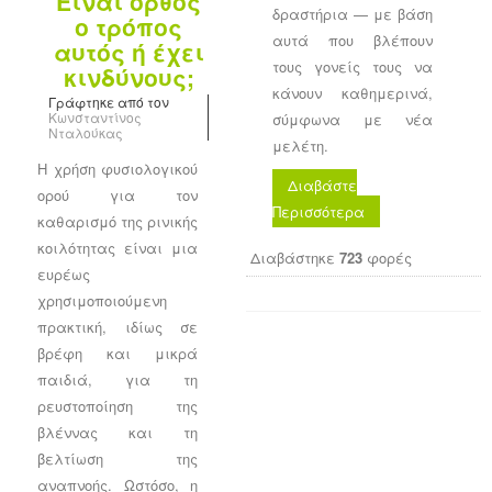
Είναι ορθός
δραστήρια — με βάση
ο τρόπος
αυτά που βλέπουν
αυτός ή έχει
τους γονείς τους να
κινδύνους;
κάνουν καθημερινά,
Γράφτηκε από τον
Κωνσταντίνος
σύμφωνα με νέα
Νταλούκας
μελέτη.
Η χρήση φυσιολογικού
Διαβάστε
ορού για τον
Περισσότερα
καθαρισμό της ρινικής
κοιλότητας είναι μια
Διαβάστηκε
723
φορές
ευρέως
χρησιμοποιούμενη
πρακτική, ιδίως σε
βρέφη και μικρά
παιδιά, για τη
ρευστοποίηση της
βλέννας και τη
βελτίωση της
αναπνοής. Ωστόσο, η