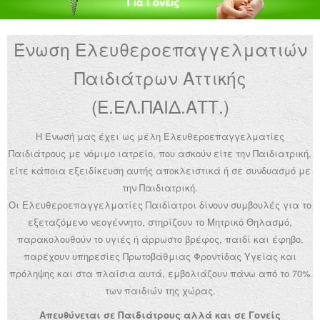
Ανακοινώσεις
Ένωση Ελευθεροεπαγγελματιών
Εργαλεία για Παιδιάτρους
Παιδιάτρων Αττικής
Χρήσιμα Links
(Ε.ΕΛ.ΠΑΙΔ.ΑΤΤ.)
Επεξεργασία Προφίλ
Η Ένωσή μας έχει ως μέλη Ελευθεροεπαγγελματίες
Παιδιάτρους με νόμιμο ιατρείο, που ασκούν είτε την Παιδιατρική,
είτε κάποια εξειδίκευση αυτής αποκλειστικά ή σε συνδυασμό με
την Παιδιατρική.
Οι Ελευθεροεπαγγελματίες Παιδίατροι δίνουν συμβουλές για το
εξεταζόμενο νεογέννητο, στηρίζουν το Μητρικό Θηλασμό,
παρακολουθούν το υγιές ή άρρωστο βρέφος, παιδί και έφηβο,
παρέχουν υπηρεσίες Πρωτοβάθμιας Φροντίδας Υγείας και
πρόληψης και στα πλαίσια αυτά, εμβολιάζουν πάνω από το 70%
των παιδιών της χώρας.
Απευθύνεται σε Παιδιάτρους αλλά και σε Γονείς