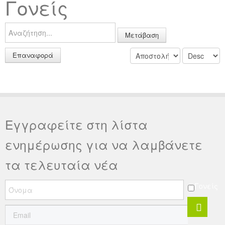
Γονείς
Ανακοινώσεις
Μετάβαση
Εργαλεία για Παιδιάτρους
Επαναφορά
Χρήσιμα Links
Επεξεργασία Προφίλ
Εγγραφείτε στη λίστα
ενημέρωσης για να λαμβάνετε
τα τελευταία νέα
Γονείς