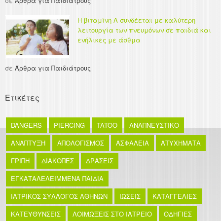
σε
Άρθρα για Παιδιάτρους
Η βιταμίνη Α συνδέεται με καλύτερη
λειτουργία των πνευμόνων σε παιδιά και
ενήλικες με άσθμα
σε
Άρθρα για Παιδιάτρους
Ετικέτες
DANGERS
PIERCING
TATOO
ΑΝΑΠΝΕΥΣΤΙΚΟ
ΑΝΑΠΤΥΞΗ
ΑΠΟΛΟΓΙΣΜΟΣ
ΑΣΦΑΛΕΙΑ
ΑΤΥΧΗΜΑΤΑ
ΓΡΙΠΗ
ΔΙΑΚΟΠΕΣ
ΔΡΑΣΕΙΣ
ΕΓΚΑΤΑΛΕΛΕΙΜΜΕΝΑ ΠΑΙΔΙΑ
ΙΑΤΡΙΚΟΣ ΣΥΛΛΟΓΟΣ ΑΘΗΝΩΝ
ΙΩΣΕΙΣ
ΚΑΤΑΓΓΕΛΙΕΣ
ΚΑΤΕΥΘΥΝΣΕΙΣ
ΛΟΙΜΩΞΕΙΣ ΣΤΟ ΙΑΤΡΕΙΟ
ΟΔΗΓΙΕΣ