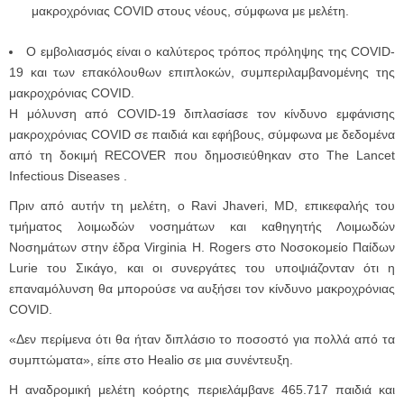
μακροχρόνιας COVID στους νέους, σύμφωνα με μελέτη.
Ο εμβολιασμός είναι ο καλύτερος τρόπος πρόληψης της COVID-
19 και των επακόλουθων επιπλοκών, συμπεριλαμβανομένης της
μακροχρόνιας COVID.
Η μόλυνση από COVID-19 διπλασίασε τον κίνδυνο εμφάνισης
μακροχρόνιας COVID σε παιδιά και εφήβους, σύμφωνα με δεδομένα
από τη δοκιμή RECOVER που δημοσιεύθηκαν στο The Lancet
Infectious Diseases .
Πριν από αυτήν τη μελέτη, ο Ravi Jhaveri, MD, επικεφαλής του
τμήματος λοιμωδών νοσημάτων και καθηγητής Λοιμωδών
Νοσημάτων στην έδρα Virginia H. Rogers στο Νοσοκομείο Παίδων
Lurie του Σικάγο, και οι συνεργάτες του υποψιάζονταν ότι η
επαναμόλυνση θα μπορούσε να αυξήσει τον κίνδυνο μακροχρόνιας
COVID.
«Δεν περίμενα ότι θα ήταν διπλάσιο το ποσοστό για πολλά από τα
συμπτώματα», είπε στο Healio σε μια συνέντευξη.
Η αναδρομική μελέτη κοόρτης περιελάμβανε 465.717 παιδιά και