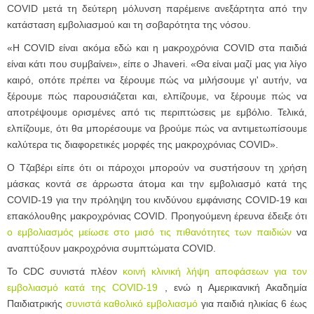
COVID μετά τη δεύτερη μόλυνση παρέμεινε ανεξάρτητα από την
κατάσταση εμβολιασμού και τη σοβαρότητα της νόσου.
«Η COVID είναι ακόμα εδώ και η μακροχρόνια COVID στα παιδιά
είναι κάτι που συμβαίνει», είπε ο Jhaveri. «Θα είναι μαζί μας για λίγο
καιρό, οπότε πρέπει να ξέρουμε πώς να μιλήσουμε γι' αυτήν, να
ξέρουμε πώς παρουσιάζεται και, ελπίζουμε, να ξέρουμε πώς να
αποτρέψουμε ορισμένες από τις περιπτώσεις με εμβόλιο. Τελικά,
ελπίζουμε, ότι θα μπορέσουμε να βρούμε πώς να αντιμετωπίσουμε
καλύτερα τις διαφορετικές μορφές της μακροχρόνιας COVID».
Ο Τζαβέρι είπε ότι οι πάροχοι μπορούν να συστήσουν τη χρήση
μάσκας κοντά σε άρρωστα άτομα και την εμβολιασμό κατά της
COVID-19 για την πρόληψη του κινδύνου εμφάνισης COVID-19 και
επακόλουθης μακροχρόνιας COVID. Προηγούμενη έρευνα έδειξε ότι
ο εμβολιασμός μείωσε στο μισό τις πιθανότητες των παιδιών
να
αναπτύξουν μακροχρόνια συμπτώματα COVID.
Το CDC συνιστά πλέον
κοινή κλινική λήψη αποφάσεων για τον
εμβολιασμό κατά της COVID-19
, ενώ η Αμερικανική Ακαδημία
Παιδιατρικής
συνιστά καθολικό εμβολιασμό
για παιδιά ηλικίας 6 έως