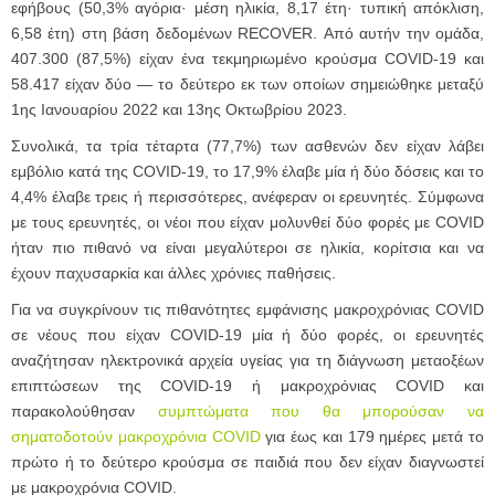
εφήβους (50,3% αγόρια· μέση ηλικία, 8,17 έτη· τυπική απόκλιση,
6,58 έτη) στη βάση δεδομένων RECOVER. Από αυτήν την ομάδα,
407.300 (87,5%) είχαν ένα τεκμηριωμένο κρούσμα COVID-19 και
58.417 είχαν δύο — το δεύτερο εκ των οποίων σημειώθηκε μεταξύ
1ης Ιανουαρίου 2022 και 13ης Οκτωβρίου 2023.
Συνολικά, τα τρία τέταρτα (77,7%) των ασθενών δεν είχαν λάβει
εμβόλιο κατά της COVID-19, το 17,9% έλαβε μία ή δύο δόσεις και το
4,4% έλαβε τρεις ή περισσότερες, ανέφεραν οι ερευνητές. Σύμφωνα
με τους ερευνητές, οι νέοι που είχαν μολυνθεί δύο φορές με COVID
ήταν πιο πιθανό να είναι μεγαλύτεροι σε ηλικία, κορίτσια και να
έχουν παχυσαρκία και άλλες χρόνιες παθήσεις.
Για να συγκρίνουν τις πιθανότητες εμφάνισης μακροχρόνιας COVID
σε νέους που είχαν COVID-19 μία ή δύο φορές, οι ερευνητές
αναζήτησαν ηλεκτρονικά αρχεία υγείας για τη διάγνωση μεταοξέων
επιπτώσεων της COVID-19 ή μακροχρόνιας COVID και
παρακολούθησαν
συμπτώματα που θα μπορούσαν να
σηματοδοτούν μακροχρόνια COVID
για έως και 179 ημέρες μετά το
πρώτο ή το δεύτερο κρούσμα σε παιδιά που δεν είχαν διαγνωστεί
με μακροχρόνια COVID.