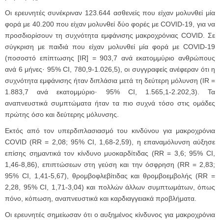
Οι ερευνητές συνέκριναν 123.644 ασθενείς που είχαν μολυνθεί μία
φορά με 40.200 που είχαν μολυνθεί δύο φορές με COVID-19, για να
προσδιορίσουν τη συχνότητα εμφάνισης μακροχρόνιας COVID. Σε
σύγκριση με παιδιά που είχαν μολυνθεί μία φορά με COVID-19
(ποσοστό επίπτωσης [IR] = 903,7 ανά εκατομμύριο ανθρώπους
ανά 6 μήνες· 95% CI, 780,9-1.026,5), οι συγγραφείς ανέφεραν ότι η
συχνότητα εμφάνισης ήταν διπλάσια μετά τη δεύτερη μόλυνση (IR =
1.883,7 ανά εκατομμύριο· 95% CI, 1.565,1-2.202,3). Τα
αναπνευστικά συμπτώματα ήταν τα πιο συχνά τόσο στις ομάδες
πρώτης όσο και δεύτερης μόλυνσης.
Εκτός από τον υπερδιπλασιασμό του κινδύνου για μακροχρόνια
COVID (RR = 2,08; 95% CI, 1,68-2,59), η επαναμόλυνση αύξησε
επίσης σημαντικά τον κίνδυνο μυοκαρδίτιδας (RR = 3,6; 95% CI,
1,46-8,86), επιπτώσεων στη γεύση και την όσφρηση (RR = 2,83;
95% CI, 1,41-5,67), θρομβοφλεβίτιδας και θρομβοεμβολής (RR =
2,28, 95% CI, 1,71-3,04) και πολλών άλλων συμπτωμάτων, όπως
πόνο, κόπωση, αναπνευστικά και καρδιαγγειακά προβλήματα.
Οι ερευνητές σημείωσαν ότι ο αυξημένος κίνδυνος για μακροχρόνια