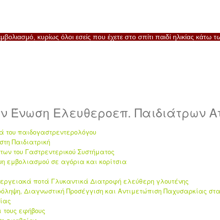
εμβολιασμό, κυρίως όλοι εσείς που έχετε στο σπίτι παιδί ηλικίας κάτω τ
ν Ένωση Ελευθεροεπ. Παιδιάτρων Ατ
ιά του παιδογαστρεντερολόγου
τη Παιδιατρική
των του Γαστρεντερικού Συστήματος
η εμβολιασμού σε αγόρια και κορίτσια
εργειακά ποτά Γλυκαντικά Διατροφή ελεύθερη γλουτένης
ρόληψη, Διαγνωστική Προσέγγιση και Αντιμετώπιση Παχυσαρκίας στ
ίας
ι τους εφήβους