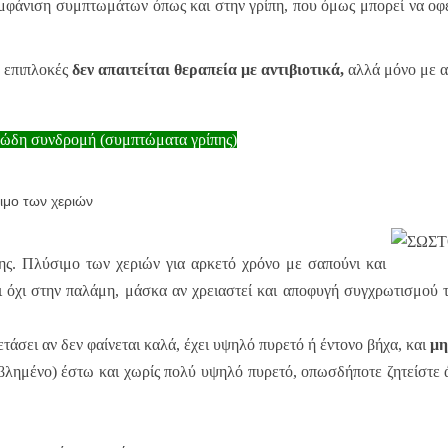
μφάνιση συμπτωμάτων όπως και στην γρίπη, που όμως μπορεί να οφεί
ν επιπλοκές
δεν απαιτείται θεραπεία με αντιβιοτικά,
αλλά μόνο με α
ριπώδη συνδρομή (συμπτώματα γρίπης)
εριών
ης. Πλύσιμο των χεριών για αρκετό χρόνο με σαπούνι και
ι όχι στην παλάμη, μάσκα αν χρειαστεί και αποφυγή συγχρωτισμού 
τάσει αν δεν φαίνεται καλά, έχει υψηλό πυρετό ή έντονο βήχα, και
μη
βλημένο) έστω και χωρίς πολύ υψηλό πυρετό, οπωσδήποτε ζητείστε ά