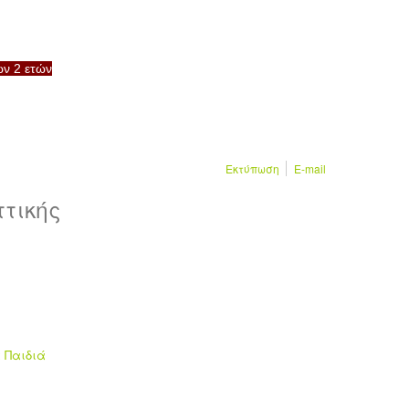
ων 2 ετών
Εκτύπωση
E-mail
τικής
α Παιδιά