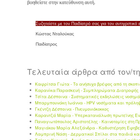
βοηθείστε στην κατεύθυνση αυτή.
Συζητείστε με τον Παιδίατρό σας για τον αντιγριπικό 
Κώστας Νταλούκας
Παιδίατρος
Τελευταία άρθρα από τον/τη
Καφρίτσα Γιώτα - Το ανήσυχο βρέφος από τη σκοπ
Καρανίκα Παρασκευή - Συμπληρώματα Διατροφής σ
Τσίτα Δέσποινα - Συστηματικές εκδηλώσεις νοσημά
Μπαρμπουνάκη Ιωάννα - HPV νοσήματα και πρόληψ
Γκέντζη Δέσποινα - Πνευμονιόκοκκος
Καραντζά Μαρία - Υπερκατανάλωση πρωτεϊνης Εν
Παναγιωτόπουλος Αριστοτέλης - Καινοτομίες στη Π
Μαγιάκου Μαρία Αλεξάνδρα - Καθυστέρηση Εφηβε
Λαμπρινή Νάση - Δερματικοί Σπίλοι στα παιδιά κα