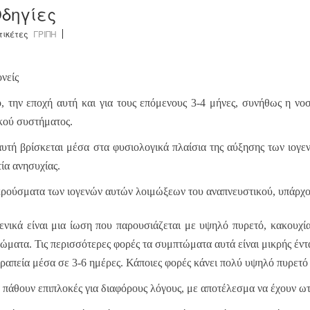
Οδηγίες
τικέτες
ΓΡΙΠΗ
νείς
, την εποχή αυτή και για τους επόμενους 3-4 μήνες, συνήθως η νο
κού συστήματος.
υτή βρίσκεται μέσα στα φυσιολογικά πλαίσια της αύξησης των ιογεν
τία ανησυχίας.
ρούσματα των ιογενών αυτών λοιμώξεων του αναπνευστικού, υπάρχου
νικά είναι μια ίωση που παρουσιάζεται με υψηλό πυρετό, κακουχία,
ματα. Τις περισσότερες φορές τα συμπτώματα αυτά είναι μικρής έντα
θεραπεία μέσα σε 3-6 ημέρες. Κάποιες φορές κάνει πολύ υψηλό πυρετ
πάθουν επιπλοκές για διαφόρους λόγους, με αποτέλεσμα να έχουν ωτί