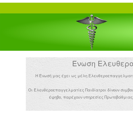
Ένωση Ελευθεροε
Η Ένωσή μας έχει ως μέλη Ελευθεροεπαγγελματίες 
Οι Ελευθεροεπαγγελματίες Παιδίατροι δίνουν συμβουλ
έφηβο, παρέχουν υπηρεσίες Πρωτοβάθμιας 