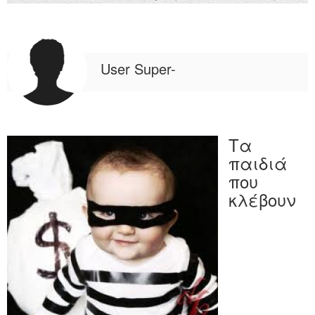
User Super-
Τα
παιδιά
που
κλέβουν