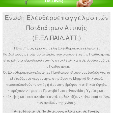
Ανακοινώσεις
Ένωση Ελευθεροεπαγγελματιών
Εργαλεία για Παιδιάτρους
Παιδιάτρων Αττικής
Χρήσιμα Links
(Ε.ΕΛ.ΠΑΙΔ.ΑΤΤ.)
Επεξεργασία Προφίλ
Η Ένωσή μας έχει ως μέλη Ελευθεροεπαγγελματίες
Παιδιάτρους με νόμιμο ιατρείο, που ασκούν είτε την Παιδιατρική,
είτε κάποια εξειδίκευση αυτής αποκλειστικά ή σε συνδυασμό με
την Παιδιατρική.
Οι Ελευθεροεπαγγελματίες Παιδίατροι δίνουν συμβουλές για το
εξεταζόμενο νεογέννητο, στηρίζουν το Μητρικό Θηλασμό,
παρακολουθούν το υγιές ή άρρωστο βρέφος, παιδί και έφηβο,
παρέχουν υπηρεσίες Πρωτοβάθμιας Φροντίδας Υγείας και
πρόληψης και στα πλαίσια αυτά, εμβολιάζουν πάνω από το 70%
των παιδιών της χώρας.
Απευθύνεται σε Παιδιάτρους αλλά και σε Γονείς