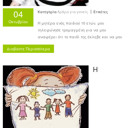
04
Κατηγορία
Άρθρα για γονείς
Ετικέτες
Οκτωβρίου
Η μητέρα ενός παιδιού 10 ετών, μου
τηλεφώνησε τρομαγμένη για να μου
αναφέρει ότι το παιδί της έκλεβε και να μου
ζητήσει βοήθεια. Μου δήλωσε ότι παρότι ο
Διαβάστε Περισσότερα
πατέρας του το είχε τιμωρήσει αυστηρά,
εκείνο συνέχιζε την παραβατική του
συμπεριφορά.
Η
Καταλαβαίνω απόλυτα την ανησυχία του
γονιού που θα ανακαλύψει ότι το παιδί του
κλέβει. Ανησυχεί γιατί δεν μπορεί να
καταλάβει τι είναι αυτό που το οδηγεί να
κλέβει και ακόμα χειρότερα, φοβάται ότι η
συμπεριφορά του αυτή είναι που θα το κάνει
εγκληματία αργότερα στην ζωή του.
Ας ησυχάσουμε και ας δεχθούμε ότι είναι