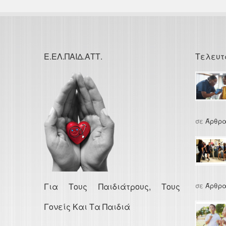
Ε.ΕΛ.ΠΑΙΔ.ΑΤΤ.
Τελευτ
σε
Άρθρα
Για Τους Παιδιάτρους, Τους
σε
Άρθρα
Γονείς Και Τα Παιδιά