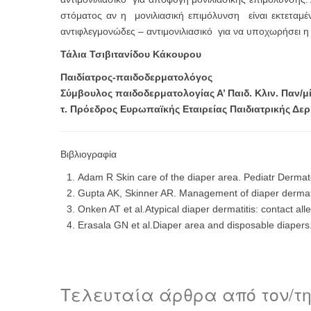
στόματος αν η μονιλιασική επιμόλυνση είναι εκτεταμέ
αντιφλεγμονώδες – αντιμονιλιασικό για να υποχωρήσει η
Τάλια Τσιβιτανίδου Κάκουρου
Παιδίατρος-παιδοδερματολόγος
Σύμβουλος παιδοδερματολογίας Α’ Παιδ. Κλιν. Παν/
τ. Πρόεδρος Ευρωπαϊκής Εταιρείας Παιδιατρικής Δε
Βιβλιογραφία
Adam R Skin care of the diaper area. Pediatr Dermat
Gupta AK, Skinner AR. Management of diaper dermat
Onken AT et al.Atypical diaper dermatitis: contact a
Erasala GN et al.Diaper area and disposable diapers
Τελευταία άρθρα από τον/τ