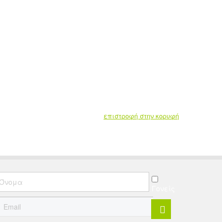
επιστροφή στην κορυφή
Γονείς