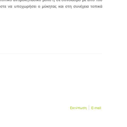
ώστε να υποχωρήσει ο μύκητας και στη συνέχεια τοπικά
Εκτύπωση
E-mail