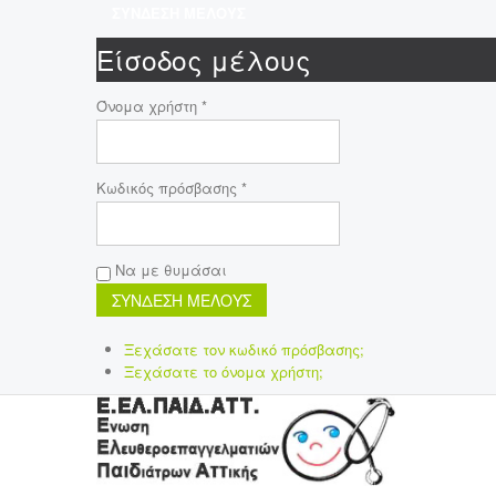
ΣΥΝΔΕΣΗ ΜΕΛΟΥΣ
Είσοδος μέλους
Όνομα χρήστη *
Κωδικός πρόσβασης *
Να με θυμάσαι
Ξεχάσατε τον κωδικό πρόσβασης;
Ξεχάσατε το όνομα χρήστη;