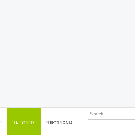
Σ
ΓΙΑ ΓΟΝΕΊΣ
ΕΠΙΚΟΙΝΩΝΊΑ