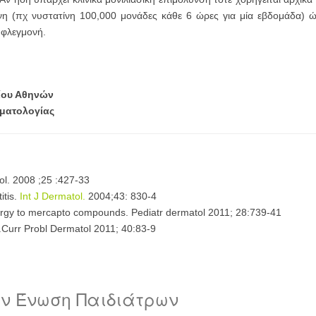
νη (πχ νυστατίνη 100,000 μονάδες κάθε 6 ώρες για μία εβδομάδα) 
 φλεγμονή.
μίου Αθηνών
ρματολογίας
ol. 2008 ;25 :427-33
itis.
Int J Dermatol.
2004;43: 830-4
llergy to mercapto compounds. Pediatr dermatol 2011; 28:739-41
.Curr Probl Dermatol 2011; 40:83-9
ην Ένωση Παιδιάτρων