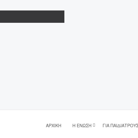
ΑΡΧΙΚΉ
Η ΈΝΩΣΗ
ΓΙΑ ΠΑΙΔΙΆΤΡΟΥ