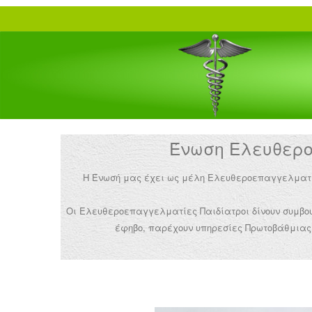
Ένωση Ελευθεροε
Η Ένωσή μας έχει ως μέλη Ελευθεροεπαγγελματίες 
Οι Ελευθεροεπαγγελματίες Παιδίατροι δίνουν συμβουλ
έφηβο, παρέχουν υπηρεσίες Πρωτοβάθμιας 