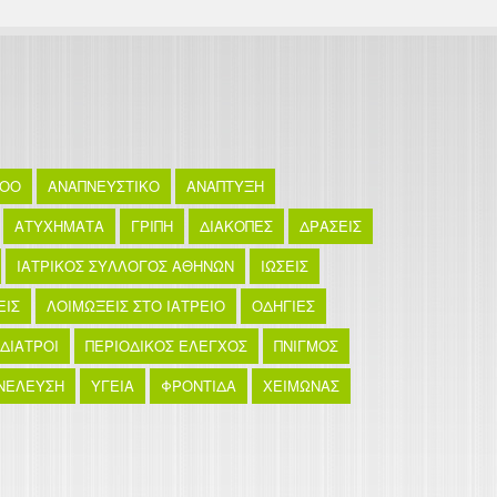
TOO
ΑΝΑΠΝΕΥΣΤΙΚΟ
ΑΝΑΠΤΥΞΗ
ΑΤΥΧΗΜΑΤΑ
ΓΡΙΠΗ
ΔΙΑΚΟΠΕΣ
ΔΡΑΣΕΙΣ
ΙΑΤΡΙΚΟΣ ΣΥΛΛΟΓΟΣ ΑΘΗΝΩΝ
ΙΩΣΕΙΣ
ΕΙΣ
ΛΟΙΜΩΞΕΙΣ ΣΤΟ ΙΑΤΡΕΙΟ
ΟΔΗΓΙΕΣ
ΙΔΙΑΤΡΟΙ
ΠΕΡΙΟΔΙΚΟΣ ΕΛΕΓΧΟΣ
ΠΝΙΓΜΟΣ
ΝΕΛΕΥΣΗ
ΥΓΕΙΑ
ΦΡΟΝΤΙΔΑ
ΧΕΙΜΩΝΑΣ