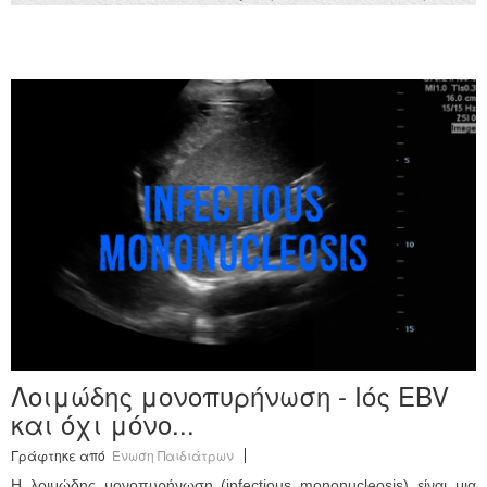
Λοιμώδης μονοπυρήνωση - Ιός EBV
και όχι μόνο...
Γράφτηκε από
Ένωση Παιδιάτρων
Η λοιμώδης μονοπυρήνωση (infectious mononucleosis) είναι μια