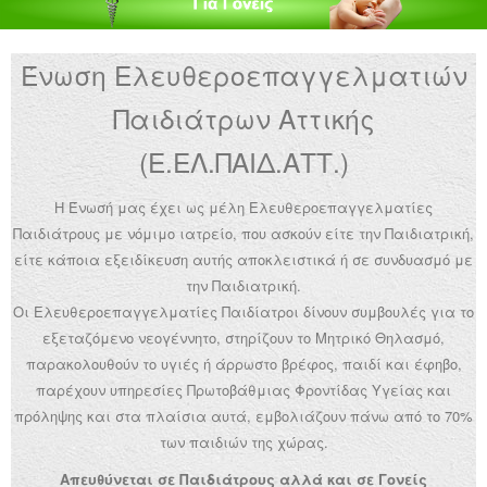
Ανακοινώσεις
Ένωση Ελευθεροεπαγγελματιών
Εργαλεία για Παιδιάτρους
Παιδιάτρων Αττικής
Χρήσιμα Links
(Ε.ΕΛ.ΠΑΙΔ.ΑΤΤ.)
Επεξεργασία Προφίλ
Η Ένωσή μας έχει ως μέλη Ελευθεροεπαγγελματίες
Παιδιάτρους με νόμιμο ιατρείο, που ασκούν είτε την Παιδιατρική,
είτε κάποια εξειδίκευση αυτής αποκλειστικά ή σε συνδυασμό με
την Παιδιατρική.
Οι Ελευθεροεπαγγελματίες Παιδίατροι δίνουν συμβουλές για το
εξεταζόμενο νεογέννητο, στηρίζουν το Μητρικό Θηλασμό,
παρακολουθούν το υγιές ή άρρωστο βρέφος, παιδί και έφηβο,
παρέχουν υπηρεσίες Πρωτοβάθμιας Φροντίδας Υγείας και
πρόληψης και στα πλαίσια αυτά, εμβολιάζουν πάνω από το 70%
των παιδιών της χώρας.
Απευθύνεται σε Παιδιάτρους αλλά και σε Γονείς