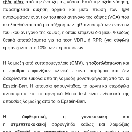
εβδομάδες
από την έναρξη της νόσου. Κατά την οξεία νόσηση,
παρατηρείται αύξηση αρχικά και μετά πτώση των IgM
αντισωμάτων εναντίον του ιϊκού αντιγόνο της κάψας (VCA) που
ακολουθούνται από μια αύξηση των IgG αντισωμάτων εναντίον
του ιϊκού αντιγόνο της κάψας, η οποία επιμένει δια βίου. Ψευδώς
θετικά αποτελέσματα για τα τεστ VDRL ή RPR (για σύφιλη)
εμφανίζονται στο 10% των περιπτώσεων.
Η λοίμωξη από κυτταρομεγαλοϊο (
CMV
), η
τοξοπλάσμωση
και
η
ερυθρά
εμφανίζουν κλινική εικόνα παρόμοια και δεν
διακρίνονται εύκολα από τη λοιμώδη μονοπυρήνωση από τον ιό
Epstein-Barr. Η απουσία φαρυγγίτιδας, τα αρνητικά ετερόφιλα
αντισώματα και το αρνητικό Mono test είναι ενδεικτικά της
απουσίας λοίμωξης από το ιό Epstein-Barr.
Η
διφθεριτική
, η
γονοκοκκική
και
η
στρεπττοκοκκική
φαρυγγίτιδα καθώς και λοιμώξεις
από
αδενοϊό
και
ερπητοϊούς
των μαλακών μορίων του