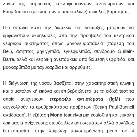
λόγω της παρουσίας κυκλοφορούντων αντισωμάτων και
θρομβοπενία (μείωση των αιμοπεταλίων) ποικίλης βαρύτητας.
Πιο σπάνια κατά την διάρκεια της λοίμωξης μπορούν να
εμφανιστούν εκδηλώσεις από την προσβολή του κεντρικού
νευρικού συστήματος όπως μονονευροπάθεια (πάρεση του
Bell), άσηπτος μηνιγγίτιδα, εγκεφαλίτιδα, σύνδρομο Guillain-
Barre, αλλά και νεφρική ανεπάρκεια από διάμεση νεφρίτιδα, και
μυοκαρδίτιδα με ταχυκαρδία και αρρυθμίες.
Η διάγνωση της νόσου βασίζεται στην χαρακτηριστική κλινική
και αιματολογική εικόνα και επιβεβαιώνεται με τα ειδικά τεστ τα
οποία ανιχνεύουν
ετερόφιλα αντισώματα (IgM)
που
συγκολλούν τα ερυθροκύτταρα προβάτων (θετική Paul-Bunnell
αντίδραση). Η εξέταση
Mono test
είναι μια ευαίσθητη και εύκολη
δοκιμασία ανίχνευσης ετερόφιλων αντισωμάτων αλλά συνήθως
θετικοποιείται στην λοιμώδη μονοπυρήνωση
μέσα σε 4