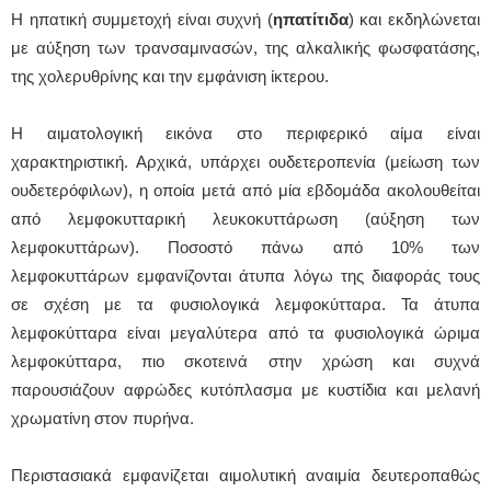
Η ηπατική συμμετοχή είναι συχνή (
ηπατίτιδα
) και εκδηλώνεται
με αύξηση των τρανσαμινασών, της αλκαλικής φωσφατάσης,
της χολερυθρίνης και την εμφάνιση ίκτερου.
Η αιματολογική εικόνα στο περιφερικό αίμα είναι
χαρακτηριστική. Αρχικά, υπάρχει ουδετεροπενία (μείωση των
ουδετερόφιλων), η οποία μετά από μία εβδομάδα ακολουθείται
από λεμφοκυτταρική λευκοκυττάρωση (αύξηση των
λεμφοκυττάρων). Ποσοστό πάνω από 10% των
λεμφοκυττάρων εμφανίζονται άτυπα λόγω της διαφοράς τους
σε σχέση με τα φυσιολογικά λεμφοκύτταρα. Τα άτυπα
λεμφοκύτταρα είναι μεγαλύτερα από τα φυσιολογικά ώριμα
λεμφοκύτταρα, πιο σκοτεινά στην χρώση και συχνά
παρουσιάζουν αφρώδες κυτόπλασμα με κυστίδια και μελανή
χρωματίνη στον πυρήνα.
Περιστασιακά εμφανίζεται αιμολυτική αναιμία δευτεροπαθώς