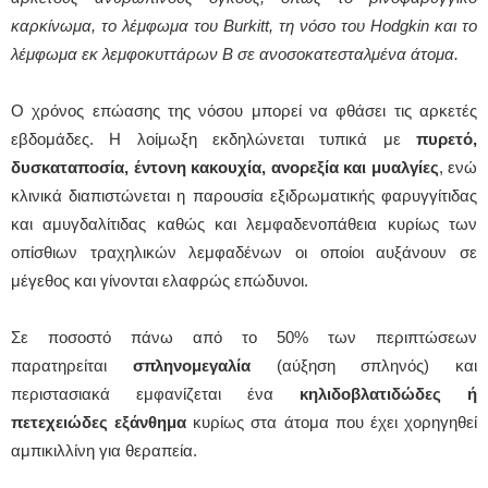
καρκίνωμα, το λέμφωμα του Burkitt, τη νόσο του Hodgkin και το
λέμφωμα εκ λεμφοκυττάρων Β σε ανοσοκατεσταλμένα άτομα.
Ο χρόνος επώασης της νόσου μπορεί να φθάσει τις αρκετές
εβδομάδες. Η λοίμωξη εκδηλώνεται τυπικά με
πυρετό,
δυσκαταποσία, έντονη κακουχία, ανορεξία και μυαλγίες
, ενώ
κλινικά διαπιστώνεται η παρουσία εξιδρωματικής φαρυγγίτιδας
και αμυγδαλίτιδας καθώς και λεμφαδενοπάθεια κυρίως των
οπίσθιων τραχηλικών λεμφαδένων οι οποίοι αυξάνουν σε
μέγεθος και γίνονται ελαφρώς επώδυνοι.
Σε ποσοστό πάνω από το 50% των περιπτώσεων
παρατηρείται
σπληνομεγαλία
(
αύξηση σπληνός) και
περιστασιακά εμφανίζεται ένα
κηλιδοβλατιδώδες ή
πετεχειώδες εξάνθημα
κυρίως στα άτομα που έχει χορηγηθεί
αμπικιλλίνη για θεραπεία.