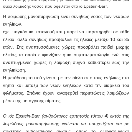
οξεία λοιμώδης νόσος που οφείλεται στο ιό Epstein-Barr.
Η λοιμώδης μονοπυρήνωση είναι συνήθως νόσος των νεαρών
ενηλίκων,
έχει παγκόσμια κατανομή και μπορεί να παρατηρηθεί σε κάθε
ηλικία, αλλά συνήθως προσβάλλει τις ηλικίες μεταξύ 10 και 35
ετών. Στις αναπτυσσόμενες χώρες προσβάλει παιδιά μικρής
ηλικίας τα οποία εμφανίζουν ήπια συμπτωματολογία ενώ στις
αναπτυγμένες χώρες η λοίμωξη συχνά καθυστερεί έως την
ενηλικίωση.
Η μετάδοση του ιού γίνεται με την σίελο από τους ενήλικες στα
νήπια και μεταξύ των νέων ενηλίκων κατά την διάρκεια του
φιλήματος. Σπάνια έχουν αναφερθεί περιπτώσεις λοιμώξεων
μέσω της μετάγγισης αίματος.
Ο ιός Epstein-Barr (ανθρώπινος ερπητοϊός τύπου 4) εκτός της
λοιμώδους μονοπυρήνωσης φαίνεται να συσχετίζεται και με
αρκετούς ανθρώπινους όγκους, όπως το ρινοφαρυγγικό