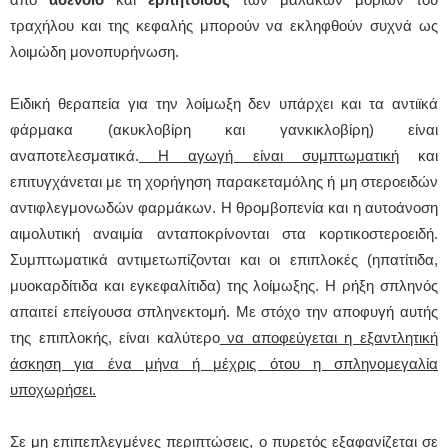
τραχήλου και της κεφαλής μπορούν να εκληφθούν συχνά ως
λοιμώδη μονοπυρήνωση.
Ειδική θεραπεία για την λοίμωξη δεν υπάρχει και τα αντιϊκά
φάρμακα (ακυκλοβίρη και γανκικλοβίρη) είναι
αναποτελεσματικά.
Η αγωγή είναι συμπτωματική
και
επιτυγχάνεται με τη χορήγηση παρακεταμόλης ή μη στεροειδών
αντιφλεγμονωδών φαρμάκων. Η θρομβοπενία και η αυτοάνοση
αιμολυτική αναιμία ανταποκρίνονται στα κορτικοστεροειδή.
Συμπτωματικά αντιμετωπίζονται και οι επιπλοκές (ηπατίτιδα,
μυοκαρδίτιδα και εγκεφαλίτιδα) της λοίμωξης. Η ρήξη σπληνός
απαιτεί επείγουσα σπληνεκτομή. Με στόχο την αποφυγή αυτής
της επιπλοκής, είναι καλύτερο
να αποφεύγεται η εξαντλητική
άσκηση για ένα μήνα ή μέχρις ότου η σπληνομεγαλία
υποχωρήσει.
Σε μη επιπεπλεγμένες περιπτώσεις,
ο πυρετός εξαφανίζεται σε