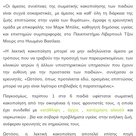
«Οι άμεσες συνέπειες της σωματικής κακοποίησης των παιδιών
είναι συχνά σοκαριστικές, με άμεσες και καθ' όλη τη διάρκεια της
ζωής επιπτώσεις στην υγεία των θυμάτων», έγραψε η ερευνητική
ομάδα με επικεφαλής τον Μαρκ Μπέλις, καθηγητή δημόσιας υγείας
και επιστημών συμπεριφοράς στο Πανεπιστήμιο Λίβερπουλ Τζον
Μουρς στο Ηνωμένο Βασίλειο.
«Η λεκτική κακοποίηση μπορεί να μην εκδηλώνεται άμεσα με
τρόπους που να τραβούν την προσοχή των παρευρισκομένων, των
κλινικών ιατρών ή άλλων υποστηρικτικών υπηρεσιών που έχουν
την ευθύνη για την προστασία των παιδιών», συνέχισαν οι
ερευνητές. «Ωστόσο, όπως προτείνεται εδώ, ορισμένες επιπτώσεις
μπορεί να μην είναι λιγότερο επιβλαβείς ή παρατεταμένες».
Παγκοσμίως, περίπου 1 στα 6 παιδιά υφίσταται σωματική
κακοποίηση από την οικογένεια ή τους φροντιστές τους, η οποία
έχει συνδεθεί με
κατάθλιψη
,
άγχος
,
κατάχρη
ση
αλκοόλ
και
ναρκωτικών
, βία και σοβαρά προβλήματα υγείας στην ενήλικη ζωή,
ανέφεραν ερευνητές σε σημειώσεις τους.
Ωστόσο, η λεκτική κακοποίηση αποτελεί επίσης πηγή