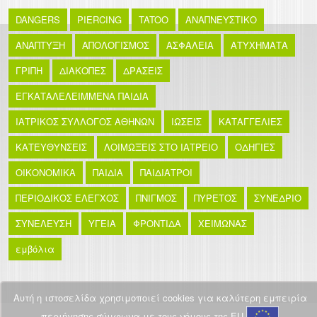
DANGERS
PIERCING
TATOO
ΑΝΑΠΝΕΥΣΤΙΚΟ
ΑΝΑΠΤΥΞΗ
ΑΠΟΛΟΓΙΣΜΟΣ
ΑΣΦΑΛΕΙΑ
ΑΤΥΧΗΜΑΤΑ
ΓΡΙΠΗ
ΔΙΑΚΟΠΕΣ
ΔΡΑΣΕΙΣ
ΕΓΚΑΤΑΛΕΛΕΙΜΜΕΝΑ ΠΑΙΔΙΑ
ΙΑΤΡΙΚΟΣ ΣΥΛΛΟΓΟΣ ΑΘΗΝΩΝ
ΙΩΣΕΙΣ
ΚΑΤΑΓΓΕΛΙΕΣ
ΚΑΤΕΥΘΥΝΣΕΙΣ
ΛΟΙΜΩΞΕΙΣ ΣΤΟ ΙΑΤΡΕΙΟ
ΟΔΗΓΙΕΣ
ΟΙΚΟΝΟΜΙΚΑ
ΠΑΙΔΙΑ
ΠΑΙΔΙΑΤΡΟΙ
ΠΕΡΙΟΔΙΚΟΣ ΕΛΕΓΧΟΣ
ΠΝΙΓΜΟΣ
ΠΥΡΕΤΟΣ
ΣΥΝΕΔΡΙΟ
ΣΥΝΕΛΕΥΣΗ
ΥΓΕΙΑ
ΦΡΟΝΤΙΔΑ
ΧΕΙΜΩΝΑΣ
εμβόλια
Αυτή η ιστοσελίδα χρησιμοποιεί cookies για καλύτερη εμπειρία
περιήγησης σύμφωνα με τους νόμους της EU.