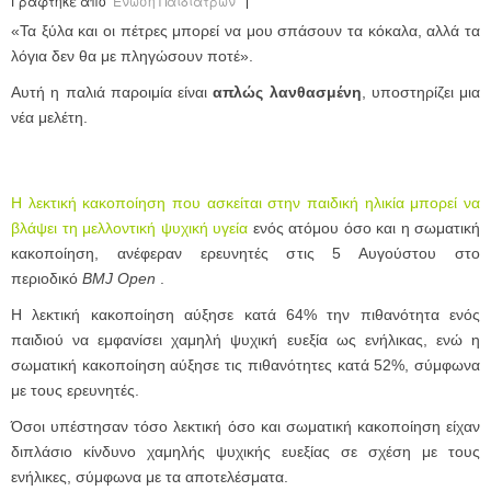
Γράφτηκε από
Ένωση Παιδιάτρων
«Τα ξύλα και οι πέτρες μπορεί να μου σπάσουν τα κόκαλα, αλλά τα
λόγια δεν θα με πληγώσουν ποτέ».
Αυτή η παλιά παροιμία είναι
απλώς λανθασμένη
, υποστηρίζει μια
νέα μελέτη.
Η λεκτική κακοποίηση που ασκείται στην παιδική ηλικία μπορεί να
βλάψει τη μελλοντική ψυχική υγεία
ενός ατόμου
όσο και η σωματική
κακοποίηση, ανέφεραν ερευνητές στις 5 Αυγούστου στο
περιοδικό
BMJ Open
.
Η λεκτική κακοποίηση αύξησε κατά 64% την πιθανότητα ενός
παιδιού να εμφανίσει χαμηλή ψυχική ευεξία ως ενήλικας, ενώ η
σωματική κακοποίηση αύξησε τις πιθανότητες κατά 52%, σύμφωνα
με τους ερευνητές.
Όσοι υπέστησαν τόσο λεκτική όσο και σωματική κακοποίηση είχαν
διπλάσιο κίνδυνο χαμηλής ψυχικής ευεξίας σε σχέση με τους
ενήλικες, σύμφωνα με τα αποτελέσματα.