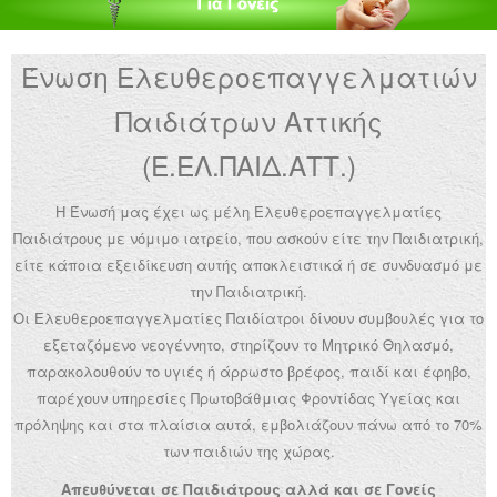
Ανακοινώσεις
Ένωση Ελευθεροεπαγγελματιών
Εργαλεία για Παιδιάτρους
Παιδιάτρων Αττικής
Χρήσιμα Links
(Ε.ΕΛ.ΠΑΙΔ.ΑΤΤ.)
Επεξεργασία Προφίλ
Η Ένωσή μας έχει ως μέλη Ελευθεροεπαγγελματίες
Παιδιάτρους με νόμιμο ιατρείο, που ασκούν είτε την Παιδιατρική,
είτε κάποια εξειδίκευση αυτής αποκλειστικά ή σε συνδυασμό με
την Παιδιατρική.
Οι Ελευθεροεπαγγελματίες Παιδίατροι δίνουν συμβουλές για το
εξεταζόμενο νεογέννητο, στηρίζουν το Μητρικό Θηλασμό,
παρακολουθούν το υγιές ή άρρωστο βρέφος, παιδί και έφηβο,
παρέχουν υπηρεσίες Πρωτοβάθμιας Φροντίδας Υγείας και
πρόληψης και στα πλαίσια αυτά, εμβολιάζουν πάνω από το 70%
των παιδιών της χώρας.
Απευθύνεται σε Παιδιάτρους αλλά και σε Γονείς