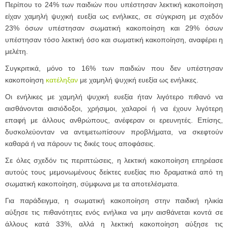
Περίπου το 24% των παιδιών που υπέστησαν λεκτική κακοποίηση
είχαν χαμηλή ψυχική ευεξία ως ενήλικες, σε σύγκριση με σχεδόν
23% όσων υπέστησαν σωματική κακοποίηση και 29% όσων
υπέστησαν τόσο λεκτική όσο και σωματική κακοποίηση, αναφέρει η
μελέτη.
Συγκριτικά, μόνο το 16% των παιδιών που δεν υπέστησαν
κακοποίηση
κατέληξαν
με χαμηλή ψυχική ευεξία ως ενήλικες.
Οι ενήλικες με χαμηλή ψυχική ευεξία ήταν λιγότερο πιθανό να
αισθάνονται αισιόδοξοι, χρήσιμοι, χαλαροί ή να έχουν λιγότερη
επαφή με άλλους ανθρώπους, ανέφεραν οι ερευνητές. Επίσης,
δυσκολεύονταν να αντιμετωπίσουν προβλήματα, να σκεφτούν
καθαρά ή να πάρουν τις δικές τους αποφάσεις.
Σε όλες σχεδόν τις περιπτώσεις, η λεκτική κακοποίηση επηρέασε
αυτούς τους μεμονωμένους δείκτες ευεξίας πιο δραματικά από τη
σωματική κακοποίηση, σύμφωνα με τα αποτελέσματα.
Για παράδειγμα, η σωματική κακοποίηση στην παιδική ηλικία
αύξησε τις πιθανότητες ενός ενήλικα να μην αισθάνεται κοντά σε
άλλους κατά 33%, αλλά η λεκτική κακοποίηση αύξησε τις