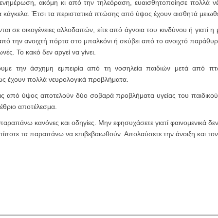
ής ενημέρωση, ακόμη κι από την τηλεόραση, ευαισθητοποίησε πολλά 
 κάγκελα. Έτσι τα περιστατικά πτώσης από ύψος έχουν αισθητά μειωθε
 σε οικογένειες αλλοδαπών, είτε από άγνοια του κινδύνου ή γιατί η μά
ι από την ανοιχτή πόρτα στο μπαλκόνι ή σκύβει από το ανοιχτό παράθυρο
ς. Το κακό δεν αργεί να γίνει.
έχουμε την άσχημη εμπειρία από τη νοσηλεία παιδιών μετά από
ως έχουν πολλά νευρολογικά προβλήματα.
εις από ύψος αποτελούν δύο σοβαρά προβλήματα υγείας του παιδικού
λέθριο αποτέλεσμα.
ς παραπάνω κανόνες και οδηγίες. Μην εφησυχάσετε γιατί φαινομενικά δε
ε τίποτε τα παραπάνω να επιβεβαιωθούν. Απολαύσετε την άνοιξη και τον