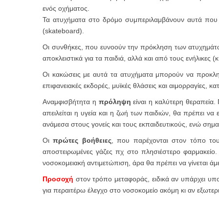
ενός οχήματος.
Τα ατυχήματα στο δρόμο συμπεριλαμβάνουν αυτά που συ
(skateboard).
Οι συνθήκες, που ευνοούν την πρόκληση των ατυχημάτων
αποκλειστικά για τα παιδιά, αλλά και από τους ενήλικες 
Οι κακώσεις με αυτά τα ατυχήματα μπορούν να προκλ
επιφανειακές εκδορές, μυϊκές θλάσεις και αιμορραγίες, 
Αναμφισβήτητα η
πρόληψη
είναι η καλύτερη θεραπεία.
απειλείται η υγεία και η ζωή των παιδιών, θα πρέπει ν
ανάμεσα στους γονείς και τους εκπαιδευτικούς, ενώ σημα
Οι
πρώτες βοήθειες
, που παρέχονται στον τόπο του 
αποστειρωμένες γάζες πχ στο πλησιέστερο φαρμακείο. 
νοσοκομειακή αντιμετώπιση, άρα θα πρέπει να γίνεται ά
Προσοχή
στον τρόπο μεταφοράς, ειδικά αν υπάρχει υπ
για περαιτέρω έλεγχο στο νοσοκομείο ακόμη κι αν εξωτερικ