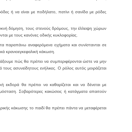
δες ή να είναι με ποδήλατο, πατίνι ή σανίδα με ρόδες
πυκνή δόμηση, τους στενούς δρόμους, την έλλειψη χώρων
ονται με τους κανόνες οδικής κυκλοφορίας.
τα παραπάνω αναφερόμενα οχήματα και συνίστανται σε
δικά κρανιοεγκεφαλική κάκωση.
διδάξουμε πώς θα πρέπει να συμπεριφέρονται ώστε να μην
ό τους ασυνείδητους ενήλικες. Ο ρόλος αυτός μοιράζεται
ή εκδορά θα πρέπει να καθαρίζεται και να δένεται με
αιμόσταση. Σοβαρότερες κακώσεις ή κατάγματα απαιτούν
ρικής κάκωσης το παιδί θα πρέπει πάντα να μεταφέρεται