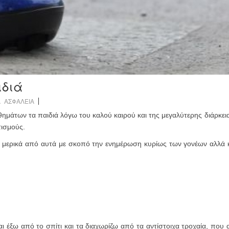
ιδιά
Α
ΑΣΦΑΛΕΙΑ
θημάτων τα παιδιά λόγω του καλού καιρού και της μεγαλύτερης διάρκει
ισμούς.
ρικά από αυτά με σκοπό την ενημέρωση κυρίως των γονέων αλλά και
 έξω από το σπίτι και τα διαχωρίζω από τα αντίστοιχα τροχαία, που α