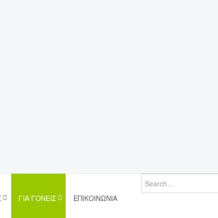
Σ
ΓΙΑ ΓΟΝΕΊΣ
ΕΠΙΚΟΙΝΩΝΊΑ