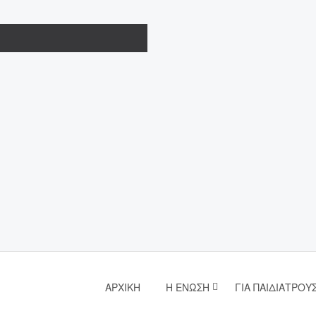
ΑΡΧΙΚΉ
Η ΈΝΩΣΗ
ΓΙΑ ΠΑΙΔΙΆΤΡΟΥ