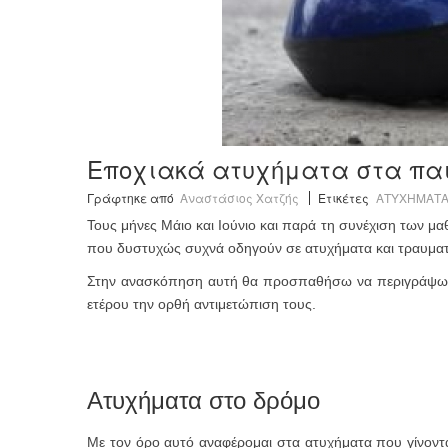
Εποχιακά ατυχήματα στα πα
Γράφτηκε από
Αναστάσιος Χατζής
Ετικέτες
ΑΤΥΧΗΜΑΤ
Τους μήνες Μάιο και Ιούνιο και παρά τη συνέχιση των μα
που δυστυχώς συχνά οδηγούν σε ατυχήματα και τραυματ
Στην ανασκόπηση αυτή θα προσπαθήσω να περιγράψω με
ετέρου την ορθή αντιμετώπιση τους.
Ατυχήματα στο δρόμο
Με τον όρο αυτό αναφέρομαι στα ατυχήματα που γίνονται