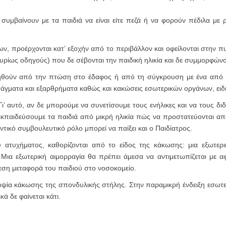
μβαίνουν με τα παιδιά να είναι είτε πεζά ή να φορούν πέδιλα με ρό
, προέρχονται κατ’ εξοχήν από το περιβάλλον και οφείλονται στην 
(κυρίως οδηγούς) που δε σέβονται την παιδική ηλικία και δε συμμορφών
ηθούν από την πτώση στο έδαφος ή από τη σύγκρουση με ένα από 
κατάγματα και εξαρθρήματα καθώς και κακώσεις εσωτερικών οργάνων, ει
 Γι’ αυτό, αν δε μπορούμε να συνετίσουμε τους ενήλικες και να τους 
α εκπαιδεύσουμε τα παιδιά από μικρή ηλικία πώς να προστατεύονται απ
ντικό συμβουλευτικό ρόλο μπορεί να παίξει και ο Παιδίατρος.
ατυχήματος, καθορίζονται από το είδος της κάκωσης: μια εξωτερικ
Μια εξωτερική αιμορραγία θα πρέπει άμεσα να αντιμετωπίζεται με 
μεση μεταφορά του παιδιού στο νοσοκομείο.
οψία κάκωσης της σπονδυλικής στήλης. Στην παραμικρή ένδειξη εσωτε
ά δε φαίνεται κάτι.