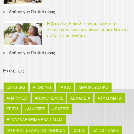
σε
Άρθρα για Παιδιάτρους
Η βιταμίνη Α συνδέεται με καλύτερη
λειτουργία των πνευμόνων σε παιδιά και
ενήλικες με άσθμα
σε
Άρθρα για Παιδιάτρους
Ετικέτες
DANGERS
PIERCING
TATOO
ΑΝΑΠΝΕΥΣΤΙΚΟ
ΑΝΑΠΤΥΞΗ
ΑΠΟΛΟΓΙΣΜΟΣ
ΑΣΦΑΛΕΙΑ
ΑΤΥΧΗΜΑΤΑ
ΓΡΙΠΗ
ΔΙΑΚΟΠΕΣ
ΔΡΑΣΕΙΣ
ΕΓΚΑΤΑΛΕΛΕΙΜΜΕΝΑ ΠΑΙΔΙΑ
ΙΑΤΡΙΚΟΣ ΣΥΛΛΟΓΟΣ ΑΘΗΝΩΝ
ΙΩΣΕΙΣ
ΚΑΤΑΓΓΕΛΙΕΣ