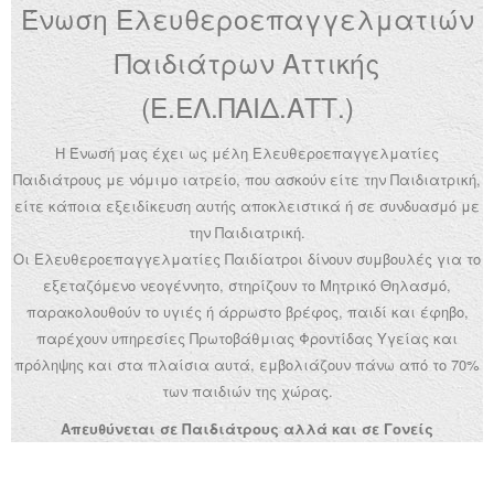
Ένωση Ελευθεροεπαγγελματιών
Ανακοινώσεις
Παιδιάτρων Αττικής
Εργαλεία για Παιδιάτρους
(Ε.ΕΛ.ΠΑΙΔ.ΑΤΤ.)
Χρήσιμα Links
Η Ένωσή μας έχει ως μέλη Ελευθεροεπαγγελματίες
Επεξεργασία Προφίλ
Παιδιάτρους με νόμιμο ιατρείο, που ασκούν είτε την Παιδιατρική,
είτε κάποια εξειδίκευση αυτής αποκλειστικά ή σε συνδυασμό με
την Παιδιατρική.
Οι Ελευθεροεπαγγελματίες Παιδίατροι δίνουν συμβουλές για το
εξεταζόμενο νεογέννητο, στηρίζουν το Μητρικό Θηλασμό,
παρακολουθούν το υγιές ή άρρωστο βρέφος, παιδί και έφηβο,
παρέχουν υπηρεσίες Πρωτοβάθμιας Φροντίδας Υγείας και
πρόληψης και στα πλαίσια αυτά, εμβολιάζουν πάνω από το 70%
των παιδιών της χώρας.
Απευθύνεται σε Παιδιάτρους αλλά και σε Γονείς