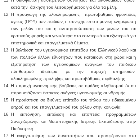
Η διασφάλιση αξιοπρεπών συνθηκών και οικονομικών όρων
κατά την άσκηση του λειτουργήματος για όλα τα μέλη.
Η προαγωγή της ολοκληρωμένης πρωτοβάθμιας φροντίδας
υγείας (ΠΦΥ) των παιδιών, η συνεχής επιστημονική ενημέρωση
των μελών του και η αντιπροσώπευση των μελών του σε
κρατικούς φορείς και γενικότερα στο εσωτερικό και εξωτερικό για
επιστημονικά και επαγγελματικά θέματα.
Η βελτίωση του υγειονομικού επιπέδου του Ελληνικού λαού και
των πολιτών άλλων εθνοτήτων που κατοικούν στη χώρα και η
εξυπηρέτηση των υγειονομικών αναγκών του παιδικού
πληθυσμού ιδιαίτερα, με την παροχή υπηρεσιών
ολοκληρωμένης πρόληψης και πρωτοβάθμιας περίθαλψης.
Η παροχή υγειονομικής βοήθειας σε ομάδες πληθυσμού όπου
παρουσιάζονται έκτακτες ανάγκες υγειονομικής συνδρομής.
Η προάσπιση σε διεθνές επίπεδο του τίτλου του ειδικευμένου
ιατρού και του επαγγελματικού του ρόλου στην κοινωνία.
Η εκπόνηση, εκτέλεση και εποπτεία προγραμμάτων
Συνεχιζόμενης και Μεταπτυχιακής Ιατρικής Εκπαίδευσης στην
Παιδιατρική.
Η ενεργοποίηση των δυνατοτήτων που προσφέρονται στα