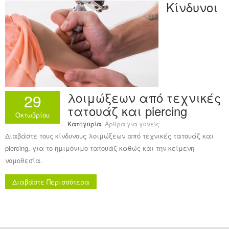
Κίνδυνοι
Ανακοινώσεις
Εργαλεία για Παιδιάτρους
Χρήσιμα Links
Επεξεργασία Προφίλ
λοιμώξεων από τεχνικές
29
τατουάζ και piercing
Οκτωβρίου
Κατηγορία
Άρθρα για γονείς
Διαβάστε τους κίνδυνους λοιμώξεων από τεχνικές τατουάζ και
piercing, για το ημιμόνιμο τατουάζ καθώς και την κείμενη
νομοθεσία.
Διαβάστε Περισσότερα