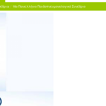
νέδρια
/
16ο Πανελλήνιο Παιδοπνευμονολογικό Συνέδριο