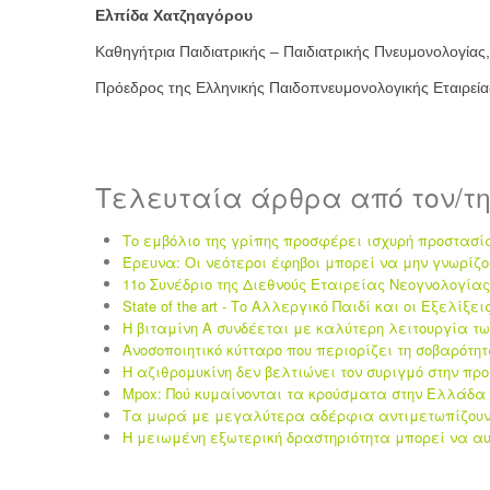
Ελπίδα Χατζηαγόρου
Καθηγήτρια Παιδιατρικής – Παιδιατρικής Πνευμονολογίας
Πρόεδρος της Ελληνικής Παιδοπνευμονολογικής Εταιρεία
Τελευταία άρθρα από τον/τ
Το εμβόλιο της γρίπης προσφέρει ισχυρή προστασί
Έρευνα: Οι νεότεροι έφηβοι μπορεί να μην γνωρίζο
11ο Συνέδριο της Διεθνούς Εταιρείας Νεογνολογίας 
State of the art - Το Αλλεργικό Παιδί και οι Eξελίξει
Η βιταμίνη Α συνδέεται με καλύτερη λειτουργία τ
Ανοσοποιητικό κύτταρο που περιορίζει τη σοβαρότη
Η αζιθρομυκίνη δεν βελτιώνει τον συριγμό στην πρ
Mpox: Πού κυμαίνονται τα κρούσματα στην Ελλάδα 
Τα μωρά με μεγαλύτερα αδέρφια αντιμετωπίζουν 
Η μειωμένη εξωτερική δραστηριότητα μπορεί να αυ