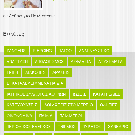
σε
Άρθρα για Παιδιάτρους
Ετικέτες
DANGERS
PIERCING
TATOO
ΑΝΑΠΝΕΥΣΤΙΚΟ
ΑΝΑΠΤΥΞΗ
ΑΠΟΛΟΓΙΣΜΟΣ
ΑΣΦΑΛΕΙΑ
ΑΤΥΧΗΜΑΤΑ
ΓΡΙΠΗ
ΔΙΑΚΟΠΕΣ
ΔΡΑΣΕΙΣ
ΕΓΚΑΤΑΛΕΛΕΙΜΜΕΝΑ ΠΑΙΔΙΑ
ΙΑΤΡΙΚΟΣ ΣΥΛΛΟΓΟΣ ΑΘΗΝΩΝ
ΙΩΣΕΙΣ
ΚΑΤΑΓΓΕΛΙΕΣ
ΚΑΤΕΥΘΥΝΣΕΙΣ
ΛΟΙΜΩΞΕΙΣ ΣΤΟ ΙΑΤΡΕΙΟ
ΟΔΗΓΙΕΣ
ΟΙΚΟΝΟΜΙΚΑ
ΠΑΙΔΙΑ
ΠΑΙΔΙΑΤΡΟΙ
ΠΕΡΙΟΔΙΚΟΣ ΕΛΕΓΧΟΣ
ΠΝΙΓΜΟΣ
ΠΥΡΕΤΟΣ
ΣΥΝΕΔΡΙΟ