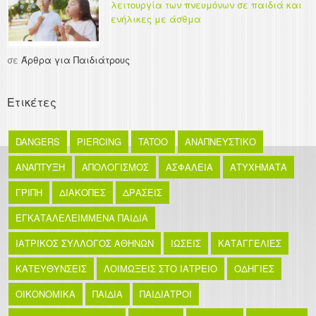
λειτουργία των πνευμόνων σε παιδιά και
ενήλικες με άσθμα
σε
Άρθρα για Παιδιάτρους
Ετικέτες
DANGERS
PIERCING
TATOO
ΑΝΑΠΝΕΥΣΤΙΚΟ
ΑΝΑΠΤΥΞΗ
ΑΠΟΛΟΓΙΣΜΟΣ
ΑΣΦΑΛΕΙΑ
ΑΤΥΧΗΜΑΤΑ
ΓΡΙΠΗ
ΔΙΑΚΟΠΕΣ
ΔΡΑΣΕΙΣ
ΕΓΚΑΤΑΛΕΛΕΙΜΜΕΝΑ ΠΑΙΔΙΑ
ΙΑΤΡΙΚΟΣ ΣΥΛΛΟΓΟΣ ΑΘΗΝΩΝ
ΙΩΣΕΙΣ
ΚΑΤΑΓΓΕΛΙΕΣ
ΚΑΤΕΥΘΥΝΣΕΙΣ
ΛΟΙΜΩΞΕΙΣ ΣΤΟ ΙΑΤΡΕΙΟ
ΟΔΗΓΙΕΣ
ΟΙΚΟΝΟΜΙΚΑ
ΠΑΙΔΙΑ
ΠΑΙΔΙΑΤΡΟΙ