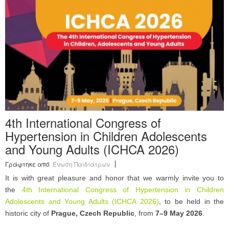
Ανακοινώσεις
Εργαλεία για Παιδιάτρους
Χρήσιμα Links
Επεξεργασία Προφίλ
4th International Congress of
Hypertension in Children Adolescents
and Young Adults (ICHCA 2026)
Γράφτηκε από
Ένωση Παιδιάτρων
It is with great pleasure and honor that we warmly invite you to
the
4th International Congress of Hypertension in Children
Adolescents and Young Adults (ICHCA 2026)
, to be held in the
historic city of
Prague, Czech Republic
, from
7–9 May 2026
.