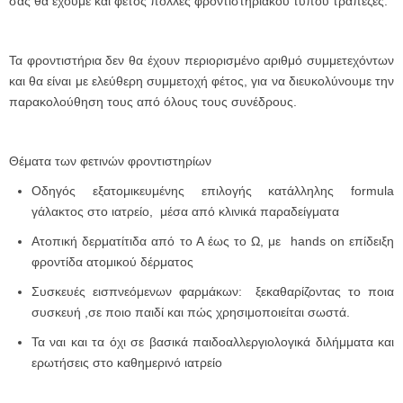
σας θα έχουμε και φέτος πολλές φροντιστηριακού τύπου τράπεζες.
Τα φροντιστήρια δεν θα έχουν περιορισμένο αριθμό συμμετεχόντων
και θα είναι με ελεύθερη συμμετοχή φέτος, για να διευκολύνουμε την
παρακολούθηση τους από όλους τους συνέδρους.
Θέματα των φετινών φροντιστηρίων
Οδηγός εξατομικευμένης επιλογής κατάλληλης formula
γάλακτος στο ιατρείο, μέσα από κλινικά παραδείγματα
Ατοπική δερματίτιδα από το Α έως το Ω, με hands on επίδειξη
φροντίδα ατομικού δέρματος
Συσκευές εισπνεόμενων φαρμάκων: ξεκαθαρίζοντας το ποια
συσκευή ,σε ποιο παιδί και πώς χρησιμοποιείται σωστά.
Τα ναι και τα όχι σε βασικά παιδοαλλεργιολογικά διλήμματα και
ερωτήσεις στο καθημερινό ιατρείο