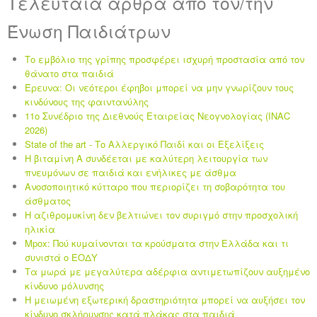
Τελευταία άρθρα από τον/την
Ένωση Παιδιάτρων
Το εμβόλιο της γρίπης προσφέρει ισχυρή προστασία από τον
θάνατο στα παιδιά
Έρευνα: Οι νεότεροι έφηβοι μπορεί να μην γνωρίζουν τους
κινδύνους της φαιντανύλης
11ο Συνέδριο της Διεθνούς Εταιρείας Νεογνολογίας (INAC
2026)
State of the art - Το Αλλεργικό Παιδί και οι Eξελίξεις
Η βιταμίνη Α συνδέεται με καλύτερη λειτουργία των
πνευμόνων σε παιδιά και ενήλικες με άσθμα
Ανοσοποιητικό κύτταρο που περιορίζει τη σοβαρότητα του
άσθματος
Η αζιθρομυκίνη δεν βελτιώνει τον συριγμό στην προσχολική
ηλικία
Mpox: Πού κυμαίνονται τα κρούσματα στην Ελλάδα και τι
συνιστά ο ΕΟΔΥ
Τα μωρά με μεγαλύτερα αδέρφια αντιμετωπίζουν αυξημένο
κίνδυνο μόλυνσης
Η μειωμένη εξωτερική δραστηριότητα μπορεί να αυξήσει τον
κίνδυνο σκλήρυνσης κατά πλάκας στα παιδιά