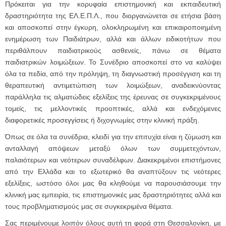
Πρόκειται για την κορυφαία επιστημονική και εκπαιδευτική
δραστηριότητα της ΕΛ.Ε.Π.Λ., που διοργανώνεται σε ετήσια βάση
και αποσκοπεί στην έγκυρη, ολοκληρωμένη και επικαιροποιημένη
ενημέρωση των Παιδιάτρων, αλλά και άλλων ειδικοτήτων που
περιθάλπουν παιδιατρικούς ασθενείς, πάνω σε θέματα
παιδιατρικών λοιμώξεων. Το Συνέδριο αποσκοπεί στο να καλύψει
όλα τα πεδία, από την πρόληψη, τη διαγνωστική προσέγγιση και τη
θεραπευτική αντιμετώπιση των λοιμώξεων, αναδεικνύοντας
παράλληλα τις αλματώδεις εξελίξεις της έρευνας σε συγκεκριμένους
τομείς, τις μελλοντικές προοπτικές, αλλά και ενδεχόμενες
διαφορετικές προσεγγίσεις ή διχογνωμίες στην κλινική πράξη.
Όπως σε όλα τα συνέδρια, κλειδί για την επιτυχία είναι η ζύμωση και
ανταλλαγή απόψεων μεταξύ όλων των συμμετεχόντων,
παλαιότερων και νεότερων συναδέλφων. Διακεκριμένοι επιστήμονες
από την Ελλάδα και το εξωτερικό θα αναπτύξουν τις νεότερες
εξελίξεις, ωστόσο όλοι μας θα κληθούμε να παρουσιάσουμε την
κλινική μας εμπειρία, τις επιστημονικές μας δραστηριότητες αλλά και
τους προβληματισμούς μας σε συγκεκριμένα θέματα.
Σας περιμένουμε λοιπόν όλους αυτή τη φορά στη Θεσσαλονίκη, με