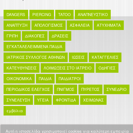
DANGERS
PIERCING
TATOO
ΑΝΑΠΝΕΥΣΤΙΚΟ
ΑΝΑΠΤΥΞΗ
ΑΠΟΛΟΓΙΣΜΟΣ
ΑΣΦΑΛΕΙΑ
ΑΤΥΧΗΜΑΤΑ
ΓΡΙΠΗ
ΔΙΑΚΟΠΕΣ
ΔΡΑΣΕΙΣ
ΕΓΚΑΤΑΛΕΛΕΙΜΜΕΝΑ ΠΑΙΔΙΑ
ΙΑΤΡΙΚΟΣ ΣΥΛΛΟΓΟΣ ΑΘΗΝΩΝ
ΙΩΣΕΙΣ
ΚΑΤΑΓΓΕΛΙΕΣ
ΚΑΤΕΥΘΥΝΣΕΙΣ
ΛΟΙΜΩΞΕΙΣ ΣΤΟ ΙΑΤΡΕΙΟ
ΟΔΗΓΙΕΣ
ΟΙΚΟΝΟΜΙΚΑ
ΠΑΙΔΙΑ
ΠΑΙΔΙΑΤΡΟΙ
ΠΕΡΙΟΔΙΚΟΣ ΕΛΕΓΧΟΣ
ΠΝΙΓΜΟΣ
ΠΥΡΕΤΟΣ
ΣΥΝΕΔΡΙΟ
ΣΥΝΕΛΕΥΣΗ
ΥΓΕΙΑ
ΦΡΟΝΤΙΔΑ
ΧΕΙΜΩΝΑΣ
εμβόλια
Αυτή η ιστοσελίδα χρησιμοποιεί cookies για καλύτερη εμπειρία