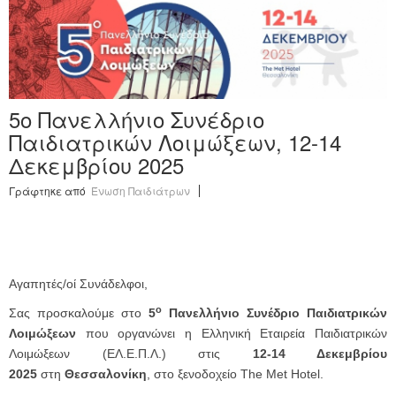
Ανακοινώσεις
Εργαλεία για Παιδιάτρους
Χρήσιμα Links
5o Πανελλήνιο Συνέδριο
Επεξεργασία Προφίλ
Παιδιατρικών Λοιμώξεων, 12-14
Δεκεμβρίου 2025
Γράφτηκε από
Ένωση Παιδιάτρων
Αγαπητές/οί Συνάδελφοι,
ο
Σας προσκαλούμε στο
5
Πανελλήνιο Συνέδριο Παιδιατρικών
Λοιμώξεων
που οργανώνει η Ελληνική Εταιρεία Παιδιατρικών
Λοιμώξεων (ΕΛ.Ε.Π.Λ.) στις
12-14 Δεκεμβρίου
2025
στη
Θεσσαλονίκη
, στο ξενοδοχείο The Met Hotel.