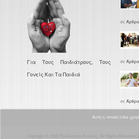
σε
Άρθρα
Για Τους Παιδιάτρους, Τους
σε
Άρθρα
Γονείς Και Τα Παιδιά
σε
Άρθρα
Αυτή η ιστοσελίδα χρη
Copyright © 2026 Παιδίατροι Αττικής. All Rights Reserved.
D