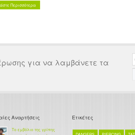
άστε Περισσότερα
συνεχιζόμενης εκπαίδευσης στη
έρωσης για να λαμβάνετε τα
αίες Αναρτήσεις
Ετικέτες
Το εμβόλιο της γρίπης
DANGERS
PIERCING
TA