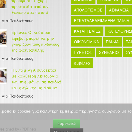
προσφέρει ισχυρή
προστασία από τον
ΑΠΟΛΟΓΙΣΜΟΣ
ΑΣΦΑΛΕΙΑ
θάνατο στα παιδιά
 για Παιδιάτρους
ΕΓΚΑΤΑΛΕΛΕΙΜΜΕΝΑ ΠΑΙΔΙΑ
ΚΑΤΑΓΓΕΛΙΕΣ
ΚΑΤΕΥΘΥΝΣ
Έρευνα: Οι νεότεροι
έφηβοι μπορεί να μην
ΟΙΚΟΝΟΜΙΚΑ
ΠΑΙΔΙΑ
ΠΑ
γνωρίζουν τους κινδύνους
της φαιντανύλης
ΠΥΡΕΤΟΣ
ΣΥΝΕΔΡΙΟ
ΣΥ
 για Παιδιάτρους
εμβόλια
Η βιταμίνη Α συνδέεται
με καλύτερη λειτουργία
των πνευμόνων σε παιδιά
και ενήλικες με άσθμα
 για Παιδιάτρους
σιμοποιεί cookies για καλύτερη εμπειρία περιήγησης σύμφωνα με του
Συμφωνώ
esigned by {PDPnet}