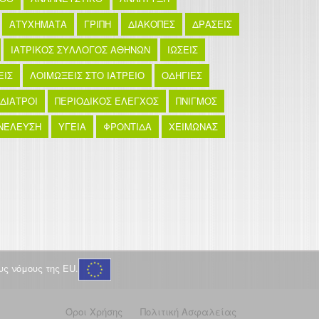
ΑΤΥΧΗΜΑΤΑ
ΓΡΙΠΗ
ΔΙΑΚΟΠΕΣ
ΔΡΑΣΕΙΣ
ΙΑΤΡΙΚΟΣ ΣΥΛΛΟΓΟΣ ΑΘΗΝΩΝ
ΙΩΣΕΙΣ
ΕΙΣ
ΛΟΙΜΩΞΕΙΣ ΣΤΟ ΙΑΤΡΕΙΟ
ΟΔΗΓΙΕΣ
ΙΔΙΑΤΡΟΙ
ΠΕΡΙΟΔΙΚΟΣ ΕΛΕΓΧΟΣ
ΠΝΙΓΜΟΣ
ΝΕΛΕΥΣΗ
ΥΓΕΙΑ
ΦΡΟΝΤΙΔΑ
ΧΕΙΜΩΝΑΣ
ς νόμους της EU.
Όροι Χρήσης
Πολιτική Ασφαλείας