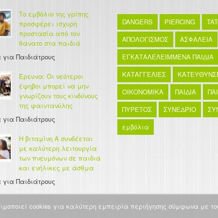
Το εμβόλιο της γρίπης
DANGERS
PIERCING
TA
προσφέρει ισχυρή
προστασία από τον
ΑΠΟΛΟΓΙΣΜΟΣ
ΑΣΦΑΛΕΙΑ
θάνατο στα παιδιά
 για Παιδιάτρους
ΕΓΚΑΤΑΛΕΛΕΙΜΜΕΝΑ ΠΑΙΔΙΑ
ΚΑΤΑΓΓΕΛΙΕΣ
ΚΑΤΕΥΘΥΝΣ
Έρευνα: Οι νεότεροι
έφηβοι μπορεί να μην
ΟΙΚΟΝΟΜΙΚΑ
ΠΑΙΔΙΑ
ΠΑ
γνωρίζουν τους κινδύνους
της φαιντανύλης
ΠΥΡΕΤΟΣ
ΣΥΝΕΔΡΙΟ
ΣΥ
 για Παιδιάτρους
εμβόλια
Η βιταμίνη Α συνδέεται
με καλύτερη λειτουργία
των πνευμόνων σε παιδιά
και ενήλικες με άσθμα
 για Παιδιάτρους
σιμοποιεί cookies για καλύτερη εμπειρία περιήγησης σύμφωνα με του