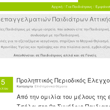
Αρχική
/
Για Παιδιάτρους
/
Εμφάνισ
παγγελματιών Παιδιάτρων Αττικής 
Παιδιάτρους με νόμιμο ιατρείο, που ασκούν είτε την Παιδιατρική,
συνδυασμό με την Παιδιατρική.
ές για το εξεταζόμενο νεογέννητο, στηρίζουν το Μητρικό Θηλασμό,
Φροντίδας Υγείας και πρόληψης και στα πλαίσια αυτά, εμβολιάζου
Απευθύνεται σε Παιδιάτρους αλλά και σε Γονείς
Προληπτικός Περιοδικός Έλεγχο
15
Κατηγορία
Επιστημονικά Θέματα
ιλίου
Από την ομιλία του μέλους της
Τσόλα στο 9ο Συνέδριο Παιδιατ