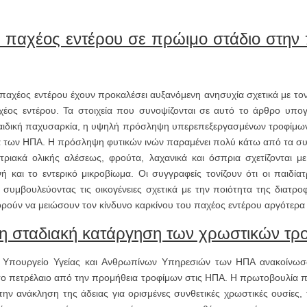
υ παχέος εντέρου σε πρώιμο στάδιο στην
αχέος εντέρου έχουν προκαλέσει αυξανόμενη ανησυχία σχετικά με το
έος εντέρου. Τα στοιχεία που συνοψίζονται σε αυτό το άρθρο υπογ
αιδική παχυσαρκία, η υψηλή πρόσληψη υπερεπεξεργασμένων τροφίμων, 
 των ΗΠΑ. Η πρόσληψη φυτικών ινών παραμένει πολύ κάτω από τα συνι
μητριακά ολικής αλέσεως, φρούτα, λαχανικά και όσπρια σχετίζονται 
 και το εντερικό μικροβίωμα. Οι συγγραφείς τονίζουν ότι οι παιδία
συμβουλεύοντας τις οικογένειες σχετικά με την ποιότητα της διατροφ
ρούν να μειώσουν τον κίνδυνο καρκίνου του παχέος εντέρου αργότερα
τη σταδιακή κατάργηση των χρωστικών τρ
 Υπουργείο Υγείας και Ανθρωπίνων Υπηρεσιών των ΗΠΑ ανακοίνωσ
ο πετρέλαιο από την προμήθεια τροφίμων στις ΗΠΑ. Η πρωτοβουλία πε
ην ανάκληση της άδειας για ορισμένες συνθετικές χρωστικές ουσίες,