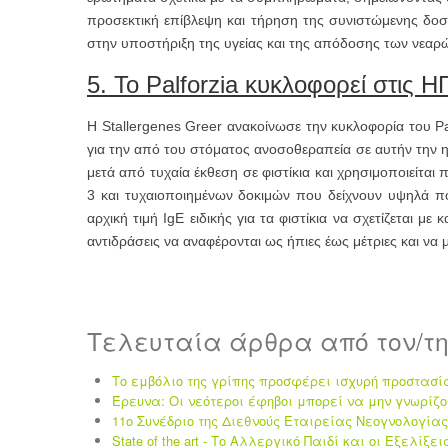
προσεκτική επίβλεψη και τήρηση της συνιστώμενης δοσολ
στην υποστήριξη της υγείας και της απόδοσης των νεαρ
5. Το Palforzia κυκλοφορεί στις Η
Η Stallergenes Greer ανακοίνωσε την κυκλοφορία του Pal
για την από του στόματος ανοσοθεραπεία σε αυτήν την η
μετά από τυχαία έκθεση σε φιστίκια και χρησιμοποιείτα
3 και τυχαιοποιημένων δοκιμών που δείχνουν υψηλά π
αρχική τιμή IgE ειδικής για τα φιστίκια να σχετίζεται
αντιδράσεις να αναφέρονται ως ήπιες έως μέτριες και να
Τελευταία άρθρα από τον/τ
Το εμβόλιο της γρίπης προσφέρει ισχυρή προστασί
Έρευνα: Οι νεότεροι έφηβοι μπορεί να μην γνωρίζο
11ο Συνέδριο της Διεθνούς Εταιρείας Νεογνολογίας 
State of the art - Το Αλλεργικό Παιδί και οι Eξελίξει