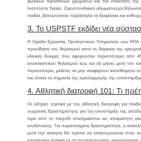
φυσικών προσθέτων χρωμάτων και την επέκταση της έ
Ινστιτούτα Υγείας. Ομοσπονδιακοί αξιωματούχοι δήλωσαν
παιδιά, βελτιώνοντας παράλληλα τη διαφάνεια και ευθυ
3. Το USPSTF εκδίδει νέα σύστα
Η Ομάδα Εργασίας Προληπτικών Υπηρεσιών των ΗΠΑ επι
προώθηση του θηλασμού κατά τη διάρκεια της εγκυμοσύ
κλινικές δοκιμές που αφορούσαν περισσότερες από 4
αποκλειστικού θηλασμού έως και έξι μήνες μετά τον το
περισσότερες μελέτες να μην αναφέρουν ανεπιθύμητα σ
και τόνισε τη σημασία της προσαρμογής της υποστήριξ
4. Αθλητική διατροφή 101: Τι πρέπ
Οι οδηγίες σχετικά με την αθλητική διατροφή για παιδ
σωματική δραστηριότητα, για την υποστήριξη της απόδ
πριν από το παιχνίδι επισημαίνεται ως απαραίτητη γι
ενυδάτωσης. Για παρατεταμένη δραστηριότητα, η αναπλ
μετά την άσκηση θα πρέπει να επικεντρώνεται στην 
ερωτήματα σχετικά με τα συμπληρώματα, σημειώνοντας ότ