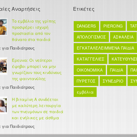
αίες Αναρτήσεις
Ετικέτες
Το εμβόλιο της γρίπης
DANGERS
PIERCING
TA
προσφέρει ισχυρή
προστασία από τον
ΑΠΟΛΟΓΙΣΜΟΣ
ΑΣΦΑΛΕΙΑ
θάνατο στα παιδιά
 για Παιδιάτρους
ΕΓΚΑΤΑΛΕΛΕΙΜΜΕΝΑ ΠΑΙΔΙΑ
ΚΑΤΑΓΓΕΛΙΕΣ
ΚΑΤΕΥΘΥΝΣ
Έρευνα: Οι νεότεροι
έφηβοι μπορεί να μην
ΟΙΚΟΝΟΜΙΚΑ
ΠΑΙΔΙΑ
ΠΑ
γνωρίζουν τους κινδύνους
της φαιντανύλης
ΠΥΡΕΤΟΣ
ΣΥΝΕΔΡΙΟ
ΣΥ
 για Παιδιάτρους
εμβόλια
Η βιταμίνη Α συνδέεται
με καλύτερη λειτουργία
των πνευμόνων σε παιδιά
και ενήλικες με άσθμα
 για Παιδιάτρους