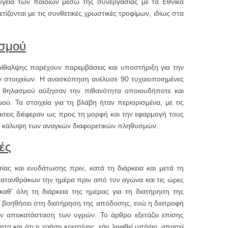
γεία των παιδιών μέσω της συνεργασίας με τα Εθνικά
ζονται με τις συνθετικές χρωστικές τροφίμων, ιδίως στα
ασμού
ίθαλψης παρέχουν παρεμβάσεις και υποστήριξη για την
ν στοιχείων. Η ανασκόπηση ανέλυσε 90 τυχαιοποιημένες
υ θηλασμού αύξησαν την πιθανότητα οποιουδήποτε και
ύ. Τα στοιχεία για τη βλάβη ήταν περιορισμένα, με τις
σεις διέφεραν ως προς τη μορφή και την εφαρμογή τους
ην κάλυψη των αναγκών διαφορετικών πληθυσμών.
τές
ίας και ενυδάτωσης πριν, κατά τη διάρκεια και μετά τη
ατανθράκων την ημέρα πριν από τον αγώνα και τις ώρες
καθ' όλη τη διάρκεια της ημέρας για τη διατήρηση της
 βοηθήσει στη διατήρηση της απόδοσης, ενώ η διατροφή
ν αποκατάσταση των υγρών. Το άρθρο εξετάζει επίσης
α και ότι η χρήση κρεατίνης, εάν ληφθεί υπόψη, απαιτεί