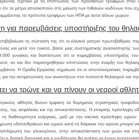
ρευνας σχετικά με τις επιπτώσεις των προσθέτων τροφίμων στην υ
 ότι τα μέτρα αποσκοπούν στη μείωση των πιθανών κινδύνων που σχετί
γραμμίζοντας τα πρότυπα τροφίμων των ΗΠΑ με αυτά άλλων χωρών.
ση για παρεμβάσεις υποστήριξης του θηλ
βεβαίωσε τη σύστασή της ότι οι κλινικοί γιατροί πρωτοβάθμιας περ
νης και μετά τον τοκετό, βάσει μιας συστηματικής ανασκόπησης τω
9.000 γυναίκες και διαπίστωσε ότι οι παρεμβάσεις υποστήριξης το
κετό, αν και δεν παρατηρήθηκαν επιπτώσεις στην έναρξη του θηλασμο
υμβάντα. Η Ομάδα Εργασίας σημείωσε ότι οι αποτελεσματικές παρεμβά
ης για την αντιμετώπιση των ανισοτήτων στα ποσοστά θηλασμού και τ
ει να τρώνε και να πίνουν οι νεαροί αθλη
ιατρικούς αθλητές δίνουν έμφαση σε δομημένες στρατηγικές τροφοδοσ
οσης, της ασφάλειας και της αποκατάστασης. Η επαρκής πρόσληψη υδ
α τη διαθεσιμότητα ενέργειας, μαζί με την τακτική πρόσληψη υγρών 
ήρωση υδατανθράκων και υγρών κατά τη διάρκεια του αγώνα μπορεί να
αναπλήρωση του γλυκογόνου, στην αποκατάσταση των μυών και στη
ι η βασική διατροφή και η ενυδάτωση θα πρέπει να έχουν προτεραιότητ