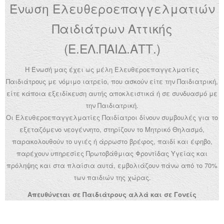
Ένωση Ελευθεροεπαγγελματιών
Ανακοινώσεις
Παιδιάτρων Αττικής
Εργαλεία για Παιδιάτρους
(Ε.ΕΛ.ΠΑΙΔ.ΑΤΤ.)
Χρήσιμα Links
Η Ένωσή μας έχει ως μέλη Ελευθεροεπαγγελματίες
Επεξεργασία Προφίλ
Παιδιάτρους με νόμιμο ιατρείο, που ασκούν είτε την Παιδιατρική,
είτε κάποια εξειδίκευση αυτής αποκλειστικά ή σε συνδυασμό με
την Παιδιατρική.
Οι Ελευθεροεπαγγελματίες Παιδίατροι δίνουν συμβουλές για το
εξεταζόμενο νεογέννητο, στηρίζουν το Μητρικό Θηλασμό,
παρακολουθούν το υγιές ή άρρωστο βρέφος, παιδί και έφηβο,
παρέχουν υπηρεσίες Πρωτοβάθμιας Φροντίδας Υγείας και
πρόληψης και στα πλαίσια αυτά, εμβολιάζουν πάνω από το 70%
των παιδιών της χώρας.
Απευθύνεται σε Παιδιάτρους αλλά και σε Γονείς