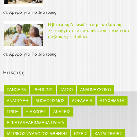
σε
Άρθρα για Παιδιάτρους
Η βιταμίνη Α συνδέεται με καλύτερη
λειτουργία των πνευμόνων σε παιδιά και
ενήλικες με άσθμα
σε
Άρθρα για Παιδιάτρους
Ετικέτες
DANGERS
PIERCING
TATOO
ΑΝΑΠΝΕΥΣΤΙΚΟ
ΑΝΑΠΤΥΞΗ
ΑΠΟΛΟΓΙΣΜΟΣ
ΑΣΦΑΛΕΙΑ
ΑΤΥΧΗΜΑΤΑ
ΓΡΙΠΗ
ΔΙΑΚΟΠΕΣ
ΔΡΑΣΕΙΣ
ΕΓΚΑΤΑΛΕΛΕΙΜΜΕΝΑ ΠΑΙΔΙΑ
ΙΑΤΡΙΚΟΣ ΣΥΛΛΟΓΟΣ ΑΘΗΝΩΝ
ΙΩΣΕΙΣ
ΚΑΤΑΓΓΕΛΙΕΣ