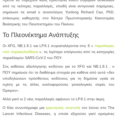
από τις νεότερες παραλλαγές, επειδή είναι αντιγονικά παρόμοιες,
σημείωσε σε email ο ανοσολόγος Yunlong Richard Cao, PhD,
επίκουρος καθηγητής στο Κέντρο Πρωτοποριακής Καινοτομίας
Βιοϊατρικής του Πανεπιστημίου του Πεκίνου.
Το Πλεονέκτημα Ανάπτυξης
Οι XFG, NB.1.8.1 και LP.8.1 συγκαταλέγονται στις 6 «
παραλλαγές
υπό παρακολούθηση
», τις λιγότερο επείγουσες από τις κατηγορίες
παραλλαγών SARS-CoV-2 του ΠΟΥ.
Στις εκθέσεις αξιολόγησης κινδύνου για τα XFG και NB.1.8.1 , ο
ΠΟΥ σημείωσε ότι τα διαθέσιμα στοιχεία για καθένα από αυτά «δεν
υποδηλώνουν πρόσθετους κινδύνους για τη δημόσια υγεία σε
σχέση με τις άλλες κυκλοφορούσες γενεαλογικές σειρές του
Όμικρον».
Αλλά γιατί οι 2 νέες παραλλαγές αφήνουν το LP.8.1 στην άκρη;
Ο Κάο συνυπέγραψε μια
ερευνητική επιστολή
τον Ιούνιο στο The
Lancet Infectious Diseases, η οποία εξηγούσε γιατί ορισμένες