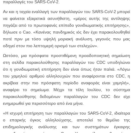
παραλλαγές του SARS-CoV-2.
Αν και η ταχεία εναλλαγή των παραλλαγών του SARS-CoV-2 μπορεί
να φαίνεται εξαιρετικά ασυνήθιστη, «μέρος αυτής της αντίληψης
πηγάζει από το πρωτοφανές επίπεδο γονιδιωματικής επιτήρησης»,
δήλωσε ο Cao. «Κανένας πανδημικός ιός δεν έχει παρακολουθηθεί
ποτέ πριν με τόσο υψηλή μοριακή ανάλυση, γεγονός που μας
οδηγεί στον πιο λεπτομερή ορισμό των στελεχών».
Ωστόσο, μια πρόσφατα προστιθέμενη προειδοποιητική σημείωση
στη σελίδα παρακολούθησης παραλλαγών του CDC υποδηλώνει
ότι η γονιδιωματική επιτήρηση δεν είναι όπως ήταν παλιά. «Λόγω
του χαμηλού αριθμού αλληλουχιών που αναφέρονται στο CDC, η
ακρίβεια στην πιο πρόσφατη περίοδο αναφοράς είναι χαμηλή»,
αναφέρει το σημείωμα. Μέχρι τα τέλη Ιουλίου, το σύστημα
παρακολούθησης δεδομένων παραλλαγών του CDC δεν είχε
ενημερωθεί για περισσότερο από ένα μήνα.
«Η ισχυρή επιτήρηση των παραλλαγών του SARS-CoV-2, ιδιαίτερα
ο επαρκής όγκος αλληλούχισης, αποτελεί το θεμέλιο της
επιδημιολογικής ανάλυσης και των συστημάτων έγκαιρης