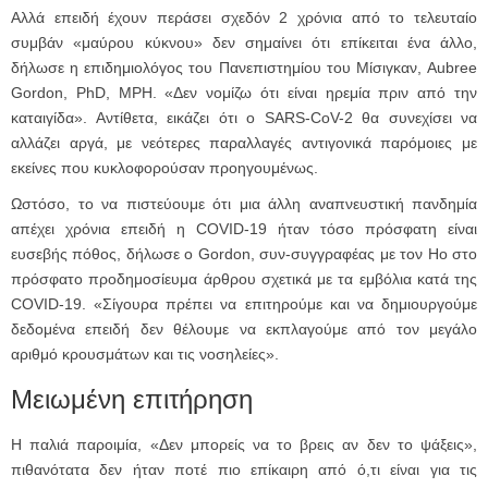
Αλλά επειδή έχουν περάσει σχεδόν 2 χρόνια από το τελευταίο
συμβάν «μαύρου κύκνου» δεν σημαίνει ότι επίκειται ένα άλλο,
δήλωσε η επιδημιολόγος του Πανεπιστημίου του Μίσιγκαν, Aubree
Gordon, PhD, MPH. «Δεν νομίζω ότι είναι ηρεμία πριν από την
καταιγίδα». Αντίθετα, εικάζει ότι ο SARS-CoV-2 θα συνεχίσει να
αλλάζει αργά, με νεότερες παραλλαγές αντιγονικά παρόμοιες με
εκείνες που κυκλοφορούσαν προηγουμένως.
Ωστόσο, το να πιστεύουμε ότι μια άλλη αναπνευστική πανδημία
απέχει χρόνια επειδή η COVID-19 ήταν τόσο πρόσφατη είναι
ευσεβής πόθος, δήλωσε ο Gordon, συν-συγγραφέας με τον Ho στο
πρόσφατο προδημοσίευμα άρθρου σχετικά με τα εμβόλια κατά της
COVID-19. «Σίγουρα πρέπει να επιτηρούμε και να δημιουργούμε
δεδομένα επειδή δεν θέλουμε να εκπλαγούμε από τον μεγάλο
αριθμό κρουσμάτων και τις νοσηλείες».
Μειωμένη επιτήρηση
Η παλιά παροιμία, «Δεν μπορείς να το βρεις αν δεν το ψάξεις»,
πιθανότατα δεν ήταν ποτέ πιο επίκαιρη από ό,τι είναι για τις