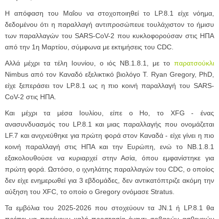
Η απόφαση του Μαΐου να στοχοποιηθεί το LP.8.1 είχε νόημα,
δεδομένου ότι η παραλλαγή αντιπροσώπευε τουλάχιστον το ήμισυ
των παραλλαγών του SARS-CoV-2 που κυκλοφορούσαν στις ΗΠΑ
από την 1η Μαρτίου, σύμφωνα με εκτιμήσεις του CDC.
Αλλά μέχρι τα τέλη Ιουνίου, ο ιός NB.1.8.1, με το
παρατσούκλι
Nimbus από τον Καναδό εξελικτικό βιολόγο T. Ryan Gregory, PhD,
είχε ξεπεράσει τον LP.8.1 ως η πιο κοινή παραλλαγή του SARS-
CoV-2 στις ΗΠΑ.
Και μέχρι τα μέσα Ιουλίου, είπε ο Ho, το XFG - ένας
ανασυνδυασμός του LP.8.1 και μιας παραλλαγής που ονομάζεται
LF.7 και ανιχνεύθηκε για πρώτη φορά στον Καναδά - είχε γίνει η πιο
κοινή παραλλαγή στις ΗΠΑ και την Ευρώπη, ενώ το NB.1.8.1
εξακολουθούσε να κυριαρχεί στην Ασία, όπου εμφανίστηκε για
πρώτη φορά. Ωστόσο, ο ιχνηλάτης παραλλαγών του CDC, ο οποίος
δεν είχε ενημερωθεί για 3 εβδομάδες, δεν αντικατόπτριζε ακόμη την
αύξηση του XFC, το οποίο ο Gregory ονόμασε Stratus.
Τα εμβόλια του 2025-2026 που στοχεύουν τα JN.1 ή LP.8.1 θα
πρέπει να παρέχουν καλή προστασία έναντι σοβαρών ασθενειών