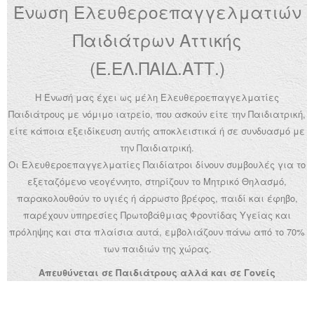
Ένωση Ελευθεροεπαγγελματιών
Ανακοινώσεις
Παιδιάτρων Αττικής
Εργαλεία για Παιδιάτρους
(Ε.ΕΛ.ΠΑΙΔ.ΑΤΤ.)
Χρήσιμα Links
Η Ένωσή μας έχει ως μέλη Ελευθεροεπαγγελματίες
Επεξεργασία Προφίλ
Παιδιάτρους με νόμιμο ιατρείο, που ασκούν είτε την Παιδιατρική,
είτε κάποια εξειδίκευση αυτής αποκλειστικά ή σε συνδυασμό με
την Παιδιατρική.
Οι Ελευθεροεπαγγελματίες Παιδίατροι δίνουν συμβουλές για το
εξεταζόμενο νεογέννητο, στηρίζουν το Μητρικό Θηλασμό,
παρακολουθούν το υγιές ή άρρωστο βρέφος, παιδί και έφηβο,
παρέχουν υπηρεσίες Πρωτοβάθμιας Φροντίδας Υγείας και
πρόληψης και στα πλαίσια αυτά, εμβολιάζουν πάνω από το 70%
των παιδιών της χώρας.
Απευθύνεται σε Παιδιάτρους αλλά και σε Γονείς