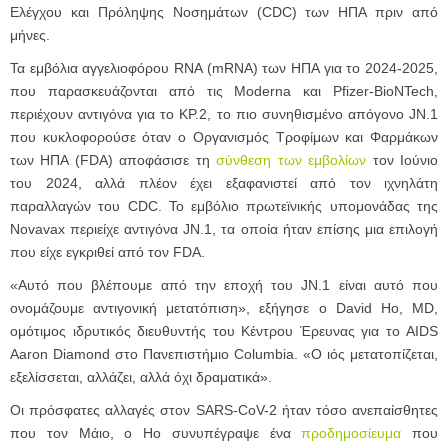
Ελέγχου και Πρόληψης Νοσημάτων (CDC) των ΗΠΑ πριν από
μήνες.
Τα εμβόλια αγγελιοφόρου RNA (mRNA) των ΗΠΑ για το 2024-2025,
που παρασκευάζονται από τις Moderna και Pfizer-BioNTech,
περιέχουν αντιγόνα για το KP.2, το πιο συνηθισμένο απόγονο JN.1
που κυκλοφορούσε όταν ο Οργανισμός Τροφίμων και Φαρμάκων
των ΗΠΑ (FDA) αποφάσισε τη
σύνθεση των εμβολίων
τον Ιούνιο
του 2024, αλλά πλέον έχει εξαφανιστεί από τον ιχνηλάτη
παραλλαγών του CDC. Το εμβόλιο πρωτεϊνικής υπομονάδας της
Novavax περιείχε αντιγόνα JN.1, τα οποία ήταν επίσης μια επιλογή
που είχε εγκριθεί από τον FDA.
«Αυτό που βλέπουμε από την εποχή του JN.1 είναι αυτό που
ονομάζουμε αντιγονική μετατόπιση», εξήγησε ο David Ho, MD,
ομότιμος ιδρυτικός διευθυντής του Κέντρου Έρευνας για το AIDS
Aaron Diamond στο Πανεπιστήμιο Columbia. «Ο ιός μετατοπίζεται,
εξελίσσεται, αλλάζει, αλλά όχι δραματικά».
Οι πρόσφατες αλλαγές στον SARS-CoV-2 ήταν τόσο ανεπαίσθητες
που τον Μάιο, ο Ho συνυπέγραψε ένα
προδημοσίευμα
που