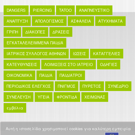
DANGERS
PIERCING
TATOO
ΑΝΑΠΝΕΥΣΤΙΚΟ
ΑΝΑΠΤΥΞΗ
ΑΠΟΛΟΓΙΣΜΟΣ
ΑΣΦΑΛΕΙΑ
ΑΤΥΧΗΜΑΤΑ
ΓΡΙΠΗ
ΔΙΑΚΟΠΕΣ
ΔΡΑΣΕΙΣ
ΕΓΚΑΤΑΛΕΛΕΙΜΜΕΝΑ ΠΑΙΔΙΑ
ΙΑΤΡΙΚΟΣ ΣΥΛΛΟΓΟΣ ΑΘΗΝΩΝ
ΙΩΣΕΙΣ
ΚΑΤΑΓΓΕΛΙΕΣ
ΚΑΤΕΥΘΥΝΣΕΙΣ
ΛΟΙΜΩΞΕΙΣ ΣΤΟ ΙΑΤΡΕΙΟ
ΟΔΗΓΙΕΣ
ΟΙΚΟΝΟΜΙΚΑ
ΠΑΙΔΙΑ
ΠΑΙΔΙΑΤΡΟΙ
ΠΕΡΙΟΔΙΚΟΣ ΕΛΕΓΧΟΣ
ΠΝΙΓΜΟΣ
ΠΥΡΕΤΟΣ
ΣΥΝΕΔΡΙΟ
ΣΥΝΕΛΕΥΣΗ
ΥΓΕΙΑ
ΦΡΟΝΤΙΔΑ
ΧΕΙΜΩΝΑΣ
εμβόλια
Αυτή η ιστοσελίδα χρησιμοποιεί cookies για καλύτερη εμπειρία