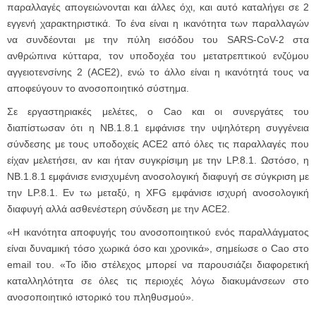
παραλλαγές απογειώνονται και άλλες όχι, και αυτό καταλήγει σε 2
εγγενή χαρακτηριστικά. Το ένα είναι η ικανότητα των παραλλαγών
να συνδέονται με την πύλη εισόδου του SARS-CoV-2 στα
ανθρώπινα κύτταρα, τον υποδοχέα του μετατρεπτικού ενζύμου
αγγειοτενσίνης 2 (ACE2), ενώ το άλλο είναι η ικανότητά τους να
αποφεύγουν το ανοσοποιητικό σύστημα.
Σε εργαστηριακές μελέτες, ο Cao και οι συνεργάτες του
διαπίστωσαν ότι η NB.1.8.1 εμφάνισε την υψηλότερη συγγένεια
σύνδεσης με τους υποδοχείς ACE2 από όλες τις παραλλαγές που
είχαν μελετήσει, αν και ήταν συγκρίσιμη με την LP.8.1. Ωστόσο, η
NB.1.8.1 εμφάνισε ενισχυμένη ανοσολογική διαφυγή σε σύγκριση με
την LP.8.1. Εν τω μεταξύ, η XFG εμφάνισε ισχυρή ανοσολογική
διαφυγή αλλά ασθενέστερη σύνδεση με την ACE2.
«Η ικανότητα αποφυγής του ανοσοποιητικού ενός παραλλάγματος
είναι δυναμική τόσο χωρικά όσο και χρονικά», σημείωσε ο Cao στο
email του. «Το ίδιο στέλεχος μπορεί να παρουσιάζει διαφορετική
καταλληλότητα σε όλες τις περιοχές λόγω διακυμάνσεων στο
ανοσοποιητικό ιστορικό του πληθυσμού».