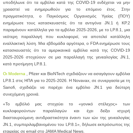
υποδήλωνε ότι τα εμβόλια κατά της COVID-19 ενδέχεται να μην
χρειαστεί να ενημερωθούν για το επόμενο έτος. Στην
πραγματικότητα, ο Παγκόσμιος Οργανισμός Υγείας (ΠΟΥ)
ενημέρωσε τους κατασκευαστές ότι τα αντιγόνα JN.1 ή KP.2
παραμένουν κατάλληλα για τα εμβόλια 2025-2026, με το LP.8.1, μια
νεότερη παραλλαγή που κυκλοφορεί, να αποτελεί κατάλληλη
εναλλακτική λύση. Μια εβδομάδα αργότερα, ο FDA ενημέρωσε τους
κατασκευαστές ότι τα αμερικανικά εμβόλια κατά της COVID-19
2025-2026 στοχεύουν σε μια παραλλαγή της γενεαλογίας JN.1,
κατά προτίμηση LP.8.1.
Οι Moderna
, Pfizer και BioNTech σχεδιάζουν να εισαγάγουν εμβόλια
LP.8.1 στις ΗΠΑ για το 2025-2026. Η Novavax, σε συνεργασία με τη
Sanofi, σχεδιάζει να παρέχει ένα εμβόλιο JN.1 για δεύτερη
συνεχόμενη χρονιά.
«Το εμβόλιό μας στοχεύει το «γονικό στέλεχος» των
κυκλοφορούντων παραλλαγών και έχει δείξει ισχυρή
διασταυρούμενη αντιδραστικότητα έναντι των ιών της γενεαλογίας
JN.1, συμπεριλαμβανομένου του LP.8.1», δήλωσε εκπρόσωπος της
εταιρείας σε email στο JAMA Medical News.