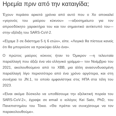
Ηρεμία πριν από την καταιγίδα;
Έχουν περάσει αρκετά χρόνια από αυτό που ο Χο αποκαλεί
«γεγονός του μαύρου κύκνου» —αξιοσημείωτο για τον
απροσδόκητο χαρακτήρα του και τον σημαντικό αντίκτυπό του—
στην εξέλιξη του SARS-CoV-2.
«Είχαμε 3 σε διάστημα 5 ή 6 ετών», είπε. «Λογικά θα πίστευε κανείς
ότι θα μπορούσε να προκύψει άλλο ένα».
Ο πρώτος μαύρος κύκνος ήταν το Όμικρον —η τελευταία
παραλλαγή που άξιζε ένα νέο ελληνικό γράμμα— τον Νοέμβριο του
2021, ακολουθούμενο από το XBB, μια άλλη ανασυνδυασμένη
παραλλαγή λίγο περισσότερο από ένα χρόνο αργότερα, και στη
συνέχεια το JN.1, το οποίο εμφανίστηκε στις ΗΠΑ στα τέλη του
2023.
«Είναι ακόμα δύσκολο να υποθέσουμε την εξελικτική πορεία του
SARS-CoV-2», έγραψε σε email ο ιολόγος Kei Sato, PhD, του
Πανεπιστημίου του Τόκιο. «Θα πρέπει να συνεχίσουμε να τον
παρακολουθούμε».