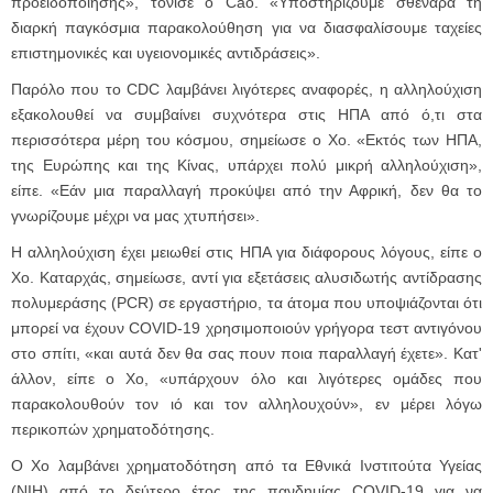
προειδοποίησης», τόνισε ο Cao. «Υποστηρίζουμε σθεναρά τη
διαρκή παγκόσμια παρακολούθηση για να διασφαλίσουμε ταχείες
επιστημονικές και υγειονομικές αντιδράσεις».
Παρόλο που το CDC λαμβάνει λιγότερες αναφορές, η αλληλούχιση
εξακολουθεί να συμβαίνει συχνότερα στις ΗΠΑ από ό,τι στα
περισσότερα μέρη του κόσμου, σημείωσε ο Χο. «Εκτός των ΗΠΑ,
της Ευρώπης και της Κίνας, υπάρχει πολύ μικρή αλληλούχιση»,
είπε. «Εάν μια παραλλαγή προκύψει από την Αφρική, δεν θα το
γνωρίζουμε μέχρι να μας χτυπήσει».
Η αλληλούχιση έχει μειωθεί στις ΗΠΑ για διάφορους λόγους, είπε ο
Χο. Καταρχάς, σημείωσε, αντί για εξετάσεις αλυσιδωτής αντίδρασης
πολυμεράσης (PCR) σε εργαστήριο, τα άτομα που υποψιάζονται ότι
μπορεί να έχουν COVID-19 χρησιμοποιούν γρήγορα τεστ αντιγόνου
στο σπίτι, «και αυτά δεν θα σας πουν ποια παραλλαγή έχετε». Κατ'
άλλον, είπε ο Χο, «υπάρχουν όλο και λιγότερες ομάδες που
παρακολουθούν τον ιό και τον αλληλουχούν», εν μέρει λόγω
περικοπών χρηματοδότησης.
Ο Χο λαμβάνει χρηματοδότηση από τα Εθνικά Ινστιτούτα Υγείας
(NIH) από το δεύτερο έτος της πανδημίας COVID-19 για να