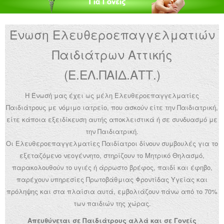
Ανακοινώσεις
Ένωση Ελευθεροεπαγγελματιών
Εργαλεία για Παιδιάτρους
Παιδιάτρων Αττικής
Χρήσιμα Links
(Ε.ΕΛ.ΠΑΙΔ.ΑΤΤ.)
Επεξεργασία Προφίλ
Η Ένωσή μας έχει ως μέλη Ελευθεροεπαγγελματίες
Παιδιάτρους με νόμιμο ιατρείο, που ασκούν είτε την Παιδιατρική,
είτε κάποια εξειδίκευση αυτής αποκλειστικά ή σε συνδυασμό με
την Παιδιατρική.
Οι Ελευθεροεπαγγελματίες Παιδίατροι δίνουν συμβουλές για το
εξεταζόμενο νεογέννητο, στηρίζουν το Μητρικό Θηλασμό,
παρακολουθούν το υγιές ή άρρωστο βρέφος, παιδί και έφηβο,
παρέχουν υπηρεσίες Πρωτοβάθμιας Φροντίδας Υγείας και
πρόληψης και στα πλαίσια αυτά, εμβολιάζουν πάνω από το 70%
των παιδιών της χώρας.
Απευθύνεται σε Παιδιάτρους αλλά και σε Γονείς