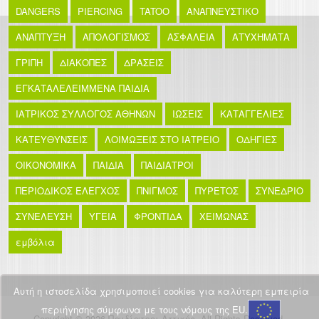
DANGERS
PIERCING
TATOO
ΑΝΑΠΝΕΥΣΤΙΚΟ
ΑΝΑΠΤΥΞΗ
ΑΠΟΛΟΓΙΣΜΟΣ
ΑΣΦΑΛΕΙΑ
ΑΤΥΧΗΜΑΤΑ
ΓΡΙΠΗ
ΔΙΑΚΟΠΕΣ
ΔΡΑΣΕΙΣ
ΕΓΚΑΤΑΛΕΛΕΙΜΜΕΝΑ ΠΑΙΔΙΑ
ΙΑΤΡΙΚΟΣ ΣΥΛΛΟΓΟΣ ΑΘΗΝΩΝ
ΙΩΣΕΙΣ
ΚΑΤΑΓΓΕΛΙΕΣ
ΚΑΤΕΥΘΥΝΣΕΙΣ
ΛΟΙΜΩΞΕΙΣ ΣΤΟ ΙΑΤΡΕΙΟ
ΟΔΗΓΙΕΣ
ΟΙΚΟΝΟΜΙΚΑ
ΠΑΙΔΙΑ
ΠΑΙΔΙΑΤΡΟΙ
ΠΕΡΙΟΔΙΚΟΣ ΕΛΕΓΧΟΣ
ΠΝΙΓΜΟΣ
ΠΥΡΕΤΟΣ
ΣΥΝΕΔΡΙΟ
ΣΥΝΕΛΕΥΣΗ
ΥΓΕΙΑ
ΦΡΟΝΤΙΔΑ
ΧΕΙΜΩΝΑΣ
εμβόλια
Αυτή η ιστοσελίδα χρησιμοποιεί cookies για καλύτερη εμπειρία
περιήγησης σύμφωνα με τους νόμους της EU.
Copyright © 2026 Παιδίατροι Αττικής. All Rights Reserved.