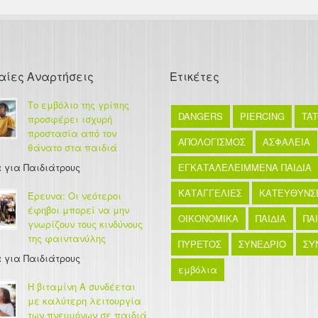
αίες Αναρτήσεις
Ετικέτες
Το εμβόλιο της γρίπης
DANGERS
PIERCING
TA
προσφέρει ισχυρή
προστασία από τον
ΑΠΟΛΟΓΙΣΜΟΣ
ΑΣΦΑΛΕΙΑ
θάνατο στα παιδιά
 για Παιδιάτρους
ΕΓΚΑΤΑΛΕΛΕΙΜΜΕΝΑ ΠΑΙΔΙΑ
ΚΑΤΑΓΓΕΛΙΕΣ
ΚΑΤΕΥΘΥΝΣ
Έρευνα: Οι νεότεροι
έφηβοι μπορεί να μην
ΟΙΚΟΝΟΜΙΚΑ
ΠΑΙΔΙΑ
ΠΑ
γνωρίζουν τους κινδύνους
της φαιντανύλης
ΠΥΡΕΤΟΣ
ΣΥΝΕΔΡΙΟ
ΣΥ
 για Παιδιάτρους
εμβόλια
Η βιταμίνη Α συνδέεται
με καλύτερη λειτουργία
των πνευμόνων σε παιδιά