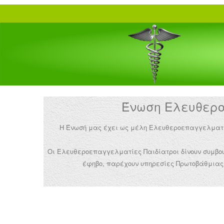
Ένωση Ελευθεροε
Η Ένωσή μας έχει ως μέλη Ελευθεροεπαγγελματίες 
Οι Ελευθεροεπαγγελματίες Παιδίατροι δίνουν συμβουλ
έφηβο, παρέχουν υπηρεσίες Πρωτοβάθμιας 