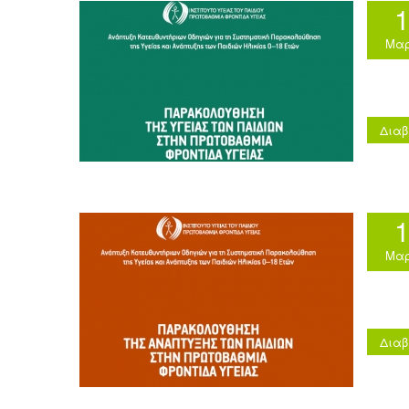
Μαρ
Διαβ
Μαρ
Διαβ