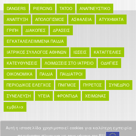
DANGERS
PIERCING
TATOO
ΑΝΑΠΝΕΥΣΤΙΚΟ
ΑΝΑΠΤΥΞΗ
ΑΠΟΛΟΓΙΣΜΟΣ
ΑΣΦΑΛΕΙΑ
ΑΤΥΧΗΜΑΤΑ
ΓΡΙΠΗ
ΔΙΑΚΟΠΕΣ
ΔΡΑΣΕΙΣ
ΕΓΚΑΤΑΛΕΛΕΙΜΜΕΝΑ ΠΑΙΔΙΑ
ΙΑΤΡΙΚΟΣ ΣΥΛΛΟΓΟΣ ΑΘΗΝΩΝ
ΙΩΣΕΙΣ
ΚΑΤΑΓΓΕΛΙΕΣ
ΚΑΤΕΥΘΥΝΣΕΙΣ
ΛΟΙΜΩΞΕΙΣ ΣΤΟ ΙΑΤΡΕΙΟ
ΟΔΗΓΙΕΣ
ΟΙΚΟΝΟΜΙΚΑ
ΠΑΙΔΙΑ
ΠΑΙΔΙΑΤΡΟΙ
ΠΕΡΙΟΔΙΚΟΣ ΕΛΕΓΧΟΣ
ΠΝΙΓΜΟΣ
ΠΥΡΕΤΟΣ
ΣΥΝΕΔΡΙΟ
ΣΥΝΕΛΕΥΣΗ
ΥΓΕΙΑ
ΦΡΟΝΤΙΔΑ
ΧΕΙΜΩΝΑΣ
εμβόλια
Αυτή η ιστοσελίδα χρησιμοποιεί cookies για καλύτερη εμπειρία
περιήγησης σύμφωνα με τους νόμους της EU.