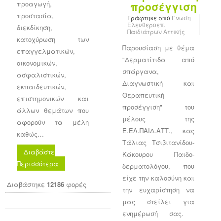
προαγωγή,
προσέγγιση
προστασία,
Γράφτηκε από
Ένωση
Ελευθεροεπ.
διεκδίκηση,
Παιδιάτρων Αττικής
κατοχύρωση των
Παρουσίαση με θέμα
επαγγελματικών,
"Δερματίτιδα από
οικονομικών,
σπάργανα,
ασφαλιστικών,
Διαγνωστική και
εκπαιδευτικών,
Θεραπευτική
επιστημονικών και
προσέγγιση" του
άλλων θεμάτων που
μέλους της
αφορούν τα μέλη
Ε.ΕΛ.ΠΑΙΔ.ΑΤΤ., κας
καθώς…
Τάλιας Τσιβιτανίδου-
Διαβάστε
Κάκουρου Παιδο-
Περισσότερα
δερματολόγου​, που
είχε την καλοσύνη και
Διαβάστηκε
12186
φορές
την ευχαρίστηση να
μας στείλει για
ενημέρωσή σας. ​