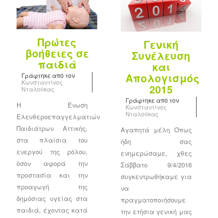
Πρώτες
Γενική
βοήθειες σε
Συνέλευση
παιδιά
και
Απολογισμός
Γράφτηκε από τον
Κωνσταντίνος
2015
Νταλούκας
Γράφτηκε από τον
Η Ένωση
Κωνσταντίνος
Νταλούκας
Ελευθεροεπαγγελματιών
Παιδιάτρων Αττικής,
Αγαπητά μέλη Όπως
στα πλαίσια του
ήδη σας
ενεργού της ρόλου,
ενημερώσαμε, χθες
όσον αφορά την
Σάββατο 9/4/2016
προστασία και την
συγκεντρωθήκαμε για
προαγωγή της
να
δημόσιας υγείας στα
πραγματοποιήσουμε
παιδιά, έχοντας κατά
την ετήσια γενική μας