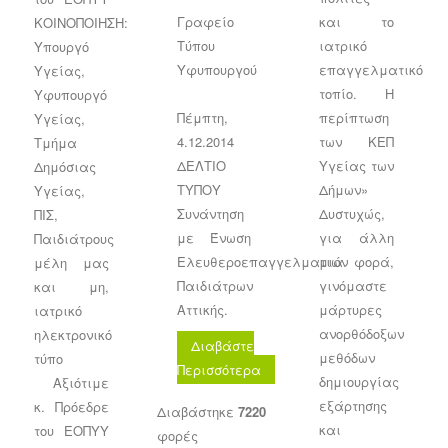
Γραφείο
και το
ΚΟΙΝΟΠΟΙΗΣΗ:
Τύπου
ιατρικό
Υπουργό
Υφυπουργού
επαγγελματικό
Υγείας,
τοπίο. Η
Υφυπουργό
Πέμπτη,
περίπτωση
Υγείας,
4.12.2014
των ΚΕΠ
Τμήμα
ΔΕΛΤΙΟ
Υγείας των
Δημόσιας
ΤΥΠΟΥ
Δήμων»
Υγείας,
Συνάντηση
Δυστυχώς,
ΠΙΣ,
με Ένωση
για άλλη
Παιδιάτρους
Ελευθεροεπαγγελματιών
μια φορά,
μέλη μας
Παιδιάτρων
γινόμαστε
και μη,
Αττικής.
μάρτυρες
ιατρικό
ανορθόδοξων
ηλεκτρονικό
Διαβάστε
μεθόδων
τύπο​
Περισσότερα
δημιουργίας
Αξιότιμε
εξάρτησης
κ. Πρόεδρε
Διαβάστηκε
7220
και
του ΕΟΠΥΥ
φορές