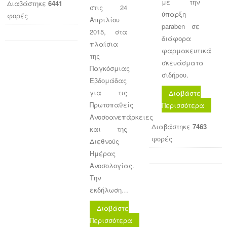
με την
Διαβάστηκε
6441
στις 24
ύπαρξη
φορές
Απριλίου
paraben σε
2015, στα
διάφορα
πλαίσια
φαρμακευτικά
της
σκευάσματα
Παγκόσμιας
σιδήρου.
Εβδομάδας
για τις
Διαβάστε
Πρωτοπαθείς
Περισσότερα
Ανοσοανεπάρκειες
Διαβάστηκε
7463
και της
φορές
Διεθνούς
Ημέρας
Ανοσολογίας.
Την
εκδήλωση…
Διαβάστε
Περισσότερα