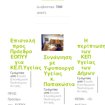
Διαβάστηκε
7200
φορές
Επιστολή
Η
προς
περίπτωσ
Πρόεδρο
των
ΕΟΠΥΥ
ΚΕΠ
Συνάντηση
για
Υγείας
με
ΚΕ.Π.Υγείας
των
Υφυπουργό
Δήμων
Υγείας
Γράφτηκε
από
Ένωση
κ.
Γράφτηκε
Ελευθεροεπ.
από
Ένωση
Παπακώστα
Παιδιάτρων
Ελευθεροεπ.
Αττικής
Παιδιάτρων
Γράφτηκε
Αττικής
από
Ένωση
ΠΡΟΣ:
Ελευθεροεπ.
ΘΕΜΑ: «Oι
Πρόεδρο
Παιδιάτρων
Αττικής
πολίτες
του ΕΟΠΥΥ