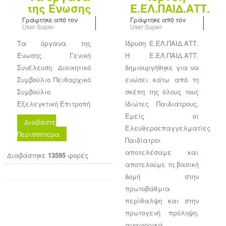
της Ένωσης
Ε.ΕΛ.ΠΑΙΔ.ΑΤΤ.
Γράφτηκε από τον
Γράφτηκε από τον
User Super-
User Super-
Τα όργανα της
Ίδρυση Ε.ΕΛ.ΠΑΙΔ.ΑΤΤ.
Ένωσης Γενική
Η Ε.ΕΛ.ΠΑΙΔ.ΑΤΤ.
Συνέλευση Διοικητικό
δημιουργήθηκε για να
Συμβούλιο Πειθαρχικό
ενώσει κάτω από τη
Συμβούλιο
σκέπη της όλους τους
Εξελεγκτική Επιτροπή
Ιδιώτες Παιδιάτρους.
Εμείς οι
Διαβάστε
Ελευθεροεπαγγελματίες
Περισσότερα
Παιδίατροι
αποτελέσαμε και
Διαβάστηκε
13595
φορές
αποτελούμε τη βασική
δομή στην
πρωτοβάθμια
περίθαλψη και στην
πρωτογενή πρόληψη,
αναφορικά…