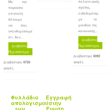
πελατειακής
Με την
σχέσης,
παρούσα
ενδεδυμένης
επιστολή
με το
θέλουμε
μανδύα της
να σας
κοινωνικής…
υπενθυμίσουμε
ότι, δεν…
Διαβάστε
Περισσότερα
Διαβάστε
Περισσότερα
Διαβάστηκε
6092
φορές
Διαβάστηκε
6720
φορές
Φυλλάδιο
Εγγραφή
απολογισμού
στην
των
Ένωση