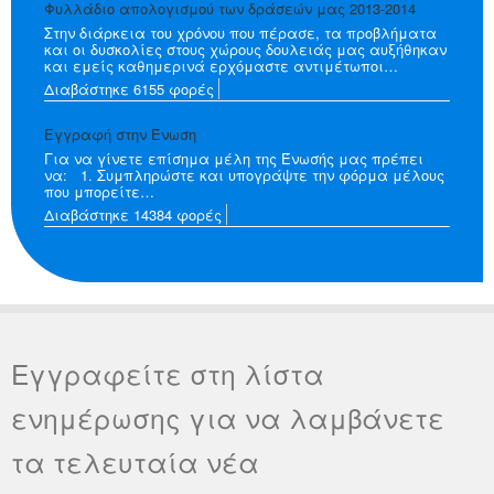
Φυλλάδιο απολογισμού των δράσεών μας 2013-2014
Στην διάρκεια του χρόνου που πέρασε, τα προβλήματα
και οι δυσκολίες στους χώρους δουλειάς μας αυξήθηκαν
και εμείς καθημερινά ερχόμαστε αντιμέτωποι…
Διαβάστηκε 6155 φορές
Εγγραφή στην Ένωση
Για να γίνετε επίσημα μέλη της Ένωσής μας πρέπει
να: 1. Συμπληρώστε και υπογράψτε την φόρμα μέλους
που μπορείτε…
Διαβάστηκε 14384 φορές
Εγγραφείτε στη λίστα
ενημέρωσης για να λαμβάνετε
τα τελευταία νέα