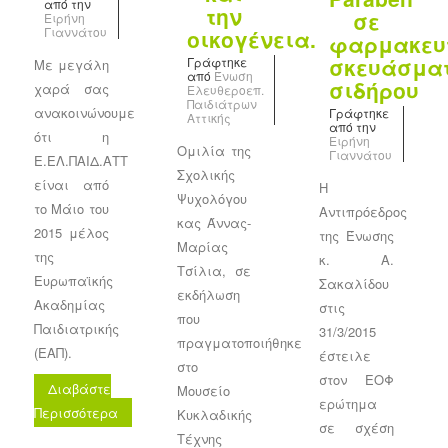
από την
την
σε
Ειρήνη
Γιαννάτου
οικογένεια.
φαρμακευ
σκευάσμα
Γράφτηκε
Με μεγάλη
από
Ένωση
σιδήρου
χαρά σας
Ελευθεροεπ.
Παιδιάτρων
ανακοινώνουμε
Γράφτηκε
Αττικής
από την
ότι η
Ειρήνη
Ομιλία της
Γιαννάτου
Ε.ΕΛ.ΠΑΙΔ.ΑΤΤ
Σχολικής
είναι από
Η
Ψυχολόγου
το Μάιο του
Αντιπρόεδρος
κας Άννας-
2015 μέλος
της Ένωσης
Μαρίας
της
κ. Α.
Τσίλια, σε
Ευρωπαϊκής
Σακαλίδου
εκδήλωση
Ακαδημίας
στις
που
Παιδιατρικής
31/3/2015
πραγματοποιήθηκε
(ΕΑΠ).
έστειλε
στο
στον ΕΟΦ
Διαβάστε
Μουσείο
ερώτημα
Περισσότερα
Κυκλαδικής
σε σχέση
Τέχνης