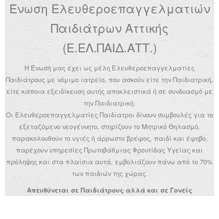
Ένωση Ελευθεροεπαγγελματιών
Ανακοινώσεις
Παιδιάτρων Αττικής
Εργαλεία για Παιδιάτρους
(Ε.ΕΛ.ΠΑΙΔ.ΑΤΤ.)
Χρήσιμα Links
Η Ένωσή μας έχει ως μέλη Ελευθεροεπαγγελματίες
Επεξεργασία Προφίλ
Παιδιάτρους με νόμιμο ιατρείο, που ασκούν είτε την Παιδιατρική,
είτε κάποια εξειδίκευση αυτής αποκλειστικά ή σε συνδυασμό με
την Παιδιατρική.
Οι Ελευθεροεπαγγελματίες Παιδίατροι δίνουν συμβουλές για το
εξεταζόμενο νεογέννητο, στηρίζουν το Μητρικό Θηλασμό,
παρακολουθούν το υγιές ή άρρωστο βρέφος, παιδί και έφηβο,
παρέχουν υπηρεσίες Πρωτοβάθμιας Φροντίδας Υγείας και
πρόληψης και στα πλαίσια αυτά, εμβολιάζουν πάνω από το 70%
των παιδιών της χώρας.
Απευθύνεται σε Παιδιάτρους αλλά και σε Γονείς