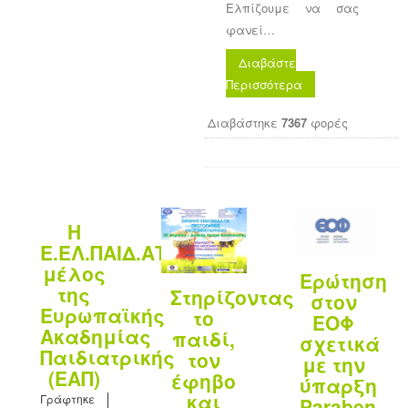
Ελπίζουμε να σας
φανεί…
Διαβάστε
Περισσότερα
Διαβάστηκε
7367
φορές
H
Ε.ΕΛ.ΠΑΙΔ.ΑΤΤ.
μέλος
Ερώτηση
της
Στηρίζοντας
στον
Ευρωπαϊκής
το
ΕΟΦ
Ακαδημίας
παιδί,
σχετικά
Παιδιατρικής
τον
με την
(ΕΑΠ)
έφηβο
ύπαρξη
και
Γράφτηκε
Paraben