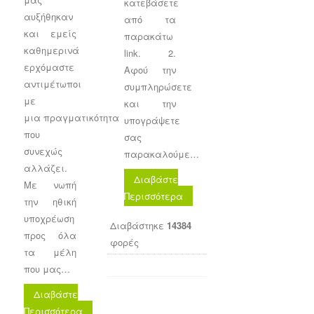
κατεβάσετε
αυξήθηκαν
από τα
και εμείς
παρακάτω
καθημερινά
link. 2.
ερχόμαστε
Αφού την
αντιμέτωποι
συμπληρώσετε
με
και την
μια πραγματικότητα
υπογράψετε
που
σας
συνεχώς
παρακαλούμε…
αλλάζει.
Διαβάστε
Με νωπή
Περισσότερα
την ηθική
υποχρέωση
Διαβάστηκε
14384
προς όλα
φορές
τα μέλη
που μας…
Διαβάστε
Περισσότερα