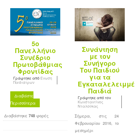
5ο
Συνάντηση
Πανελλήνιο
με τον
Συνέδριο
Συνήγορο
Πρωτοβάθμιας
Του Παιδιού
Φροντίδας
για τα
Γράφτηκε από
Ένωση
Εγκαταλελειμμ
Παιδιάτρων
Παιδιά
Διαβάστε
Γράφτηκε από τον
Κωνσταντίνος
Περισσότερα
Νταλούκας
Διαβάστηκε
748
φορές
Σήμερα, στις 24
Φεβρουαρίου 2016, το
μεσημέρι