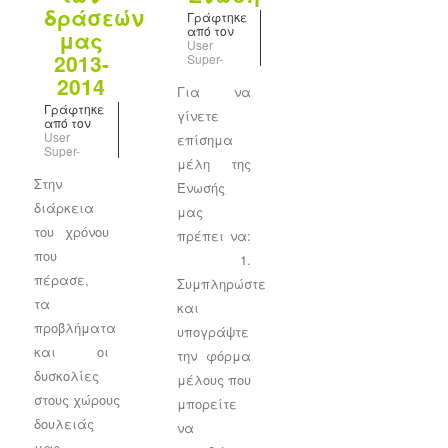
δράσεών
Γράφτηκε
από τον
μας
User
2013-
Super-
2014
Για να
Γράφτηκε
γίνετε
από τον
User
επίσημα
Super-
μέλη της
Στην
Ένωσής
διάρκεια
μας
του χρόνου
πρέπει να:
που
1.
πέρασε,
Συμπληρώστε
τα
και
προβλήματα
υπογράψτε
και οι
την φόρμα
δυσκολίες
μέλους που
στους χώρους
μπορείτε
δουλειάς
να
μας