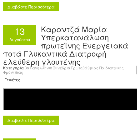
Διαβάστε Περισσότερα
Καραντζά Μαρία -
13
Υπερκατανάλωση
Αυγούστου
πρωτεϊνης Ενεργειακά
ποτά Γλυκαντικά Διατροφή
ελεύθερη γλουτένης
Κατηγορία
3o Πανελλήνιο Συνέδριο Πρωτοβάθμιας Παιδιατρικής
Φροντίδας
Ετικέτες
Διαβάστε Περισσότερα