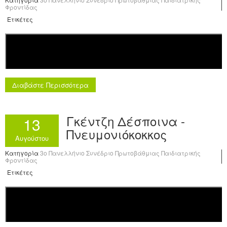
Φροντίδας
Ετικέτες
Διαβάστε Περισσότερα
Γκέντζη Δέσποινα -
13
Πνευμονιόκοκκος
Αυγούστου
Κατηγορία
3o Πανελλήνιο Συνέδριο Πρωτοβάθμιας Παιδιατρικής
Φροντίδας
Ετικέτες