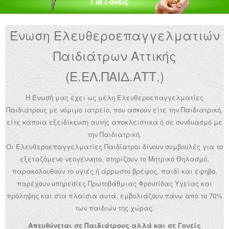
Ανακοινώσεις
Ένωση Ελευθεροεπαγγελματιών
Εργαλεία για Παιδιάτρους
Παιδιάτρων Αττικής
Χρήσιμα Links
(Ε.ΕΛ.ΠΑΙΔ.ΑΤΤ.)
Επεξεργασία Προφίλ
Η Ένωσή μας έχει ως μέλη Ελευθεροεπαγγελματίες
Παιδιάτρους με νόμιμο ιατρείο, που ασκούν είτε την Παιδιατρική,
είτε κάποια εξειδίκευση αυτής αποκλειστικά ή σε συνδυασμό με
την Παιδιατρική.
Οι Ελευθεροεπαγγελματίες Παιδίατροι δίνουν συμβουλές για το
εξεταζόμενο νεογέννητο, στηρίζουν το Μητρικό Θηλασμό,
παρακολουθούν το υγιές ή άρρωστο βρέφος, παιδί και έφηβο,
παρέχουν υπηρεσίες Πρωτοβάθμιας Φροντίδας Υγείας και
πρόληψης και στα πλαίσια αυτά, εμβολιάζουν πάνω από το 70%
των παιδιών της χώρας.
Απευθύνεται σε Παιδιάτρους αλλά και σε Γονείς