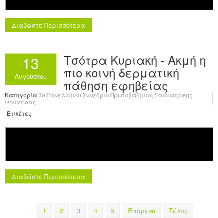
Διαβάστε Περισσότερα
Τσότρα Κυριακή - Ακμή η
13
πιο κοινή δερματική
Αυγούστου
πάθηση εφηβείας
Κατηγορία
3o Πανελλήνιο Συνέδριο Πρωτοβάθμιας Παιδιατρικής
Φροντίδας
Ετικέτες
Διαβάστε Περισσότερα
1
2
3
4
5
Επόμενο
Τέλος