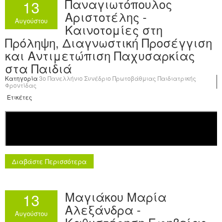
Παναγιωτόπουλος
13
Αριστοτέλης -
Αυγούστου
Καινοτομίες στη
Πρόληψη, Διαγνωστική Προσέγγιση
και Αντιμετώπιση Παχυσαρκίας
στα Παιδιά
Κατηγορία
3o Πανελλήνιο Συνέδριο Πρωτοβάθμιας Παιδιατρικής
Φροντίδας
Ετικέτες
Διαβάστε Περισσότερα
Μαγιάκου Μαρία
13
Αλεξάνδρα -
Αυγούστου